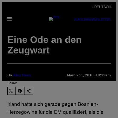
Skip
+ DEUTSCH
to
Open
content
SUBSCRIBE
NEWSLETTER
Menu
Eine Ode an den
Zeugwart
By
Alex Hess
March 11, 2016, 10:12am
Share:
Irland hatte sich gerade gegen Bosnien-
Herzegowina für die EM qualifiziert, als die