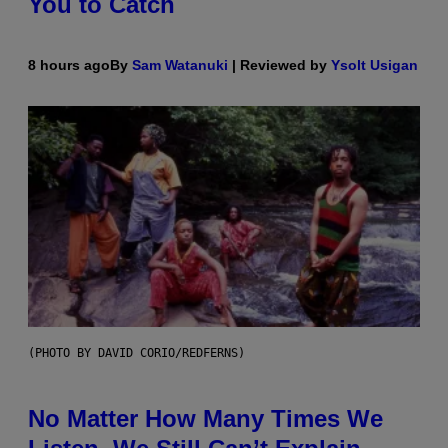
You to Catch
8 hours ago
By
Sam Watanuki
| Reviewed by
Ysolt Usigan
(PHOTO BY DAVID CORIO/REDFERNS)
No Matter How Many Times We