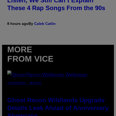
Listen, We Still Can’t Explain
These 4 Rap Songs From the 90s
8 hours ago
By
Caleb Catlin
MORE
FROM VICE
SCREENSHOT: UBISOFT
Ghost Recon Wildlands Upgrade
Details Leak Ahead of Anniversary
Showcase