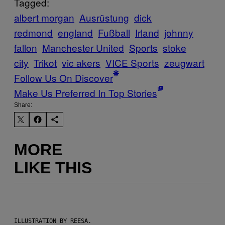
Tagged:
albert morgan
Ausrüstung
dick
redmond
england
Fußball
Irland
johnny
fallon
Manchester United
Sports
stoke
city
Trikot
vic akers
VICE Sports
zeugwart
Follow Us On Discover
Make Us Preferred In Top Stories
Share:
MORE
LIKE THIS
ILLUSTRATION BY REESA.