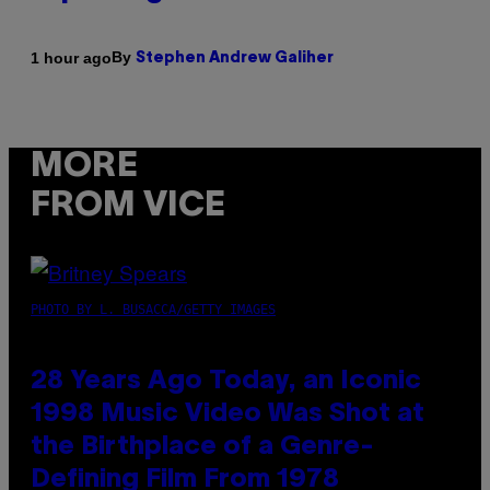
By
1 hour ago
Stephen Andrew Galiher
MORE
FROM VICE
PHOTO BY L. BUSACCA/GETTY IMAGES
28 Years Ago Today, an Iconic
1998 Music Video Was Shot at
the Birthplace of a Genre-
Defining Film From 1978