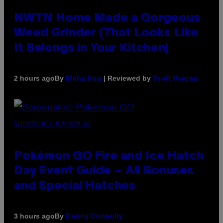
NWTN Home Made a Gorgeous
Weed Grinder (That Looks Like
It Belongs in Your Kitchen)
By
| Reviewed by
2 hours ago
Maha Haq
Ysolt Usigan
SCREENSHOT: POKEMON GO
Pokémon GO Fire and Ice Hatch
Day Event Guide – All Bonuses
and Special Hatches
By
3 hours ago
Denny Connolly