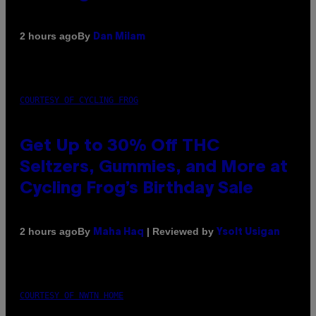
By
2 hours ago
Dan Milam
COURTESY OF CYCLING FROG
Get Up to 30% Off THC
Seltzers, Gummies, and More at
Cycling Frog’s Birthday Sale
By
| Reviewed by
2 hours ago
Maha Haq
Ysolt Usigan
COURTESY OF NWTN HOME