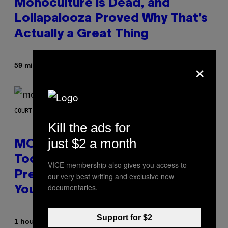
Monoculture is Dead, and
Lollapalooza Proved Why That’s
Actually a Great Thing
×
By
59 minutes ago
Caleb Catlin
COURTESY OF MOOD
Kill the ads for
just $2 a month
MOOD’s 4th Birthday Sale Ends
Today— Get Up to 25% Off
VICE membership also gives you access to
Prerolls, Flower, and More While
our very best writing and exclusive new
documentaries.
You Can
Support for $2
By
| Reviewed by
1 hour ago
Maha Haq
Ysolt Usigan