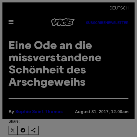
Skip
+ DEUTSCH
to
Open
content
SUBSCRIBE
NEWSLETTER
Menu
Eine Ode an die
missverstandene
Schönheit des
Arschgeweihs
By
August 31, 2017, 12:00am
Sophie Saint Thomas
Share: