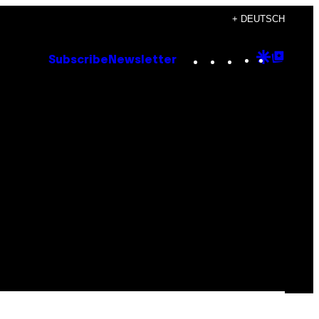
+ DEUTSCH
Instagram
TikTok
YouTube
Google
Goog
Subscribe
Newsletter
Discove
Top
Posts