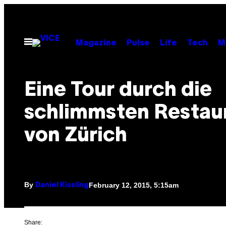
Skip
to
content
Open
Magazine
Pulse
Life
Tech
M
Menu
Eine Tour durch die
schlimmsten Restau
von Zürich
By
February 12, 2015, 5:15am
Daniel Kissling
Share: