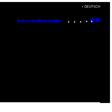
+ DEUTSCH
Instagram
TikTok
YouTube
Google
Goog
Subscribe
Newsletter
Discove
Top
Posts