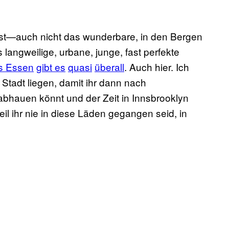
st—auch nicht das wunderbare, in den Bergen
s langweilige, urbane, junge, fast perfekte
s Essen
gibt es
quasi
überall
. Auch hier. Ich
 Stadt liegen, damit ihr dann nach
hauen könnt und der Zeit in Innsbrooklyn
il ihr nie in diese Läden gegangen seid, in