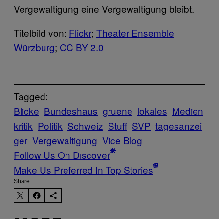
Vergewaltigung eine Vergewaltigung bleibt.
Titelbild von:
Flickr
;
Theater Ensemble
Würzburg
;
CC BY 2.0
Tagged:
Blicke
Bundeshaus
gruene
lokales
Medien
kritik
Politik
Schweiz
Stuff
SVP
tagesanzei
ger
Vergewaltigung
Vice Blog
Follow Us On Discover
Make Us Preferred In Top Stories
Share: