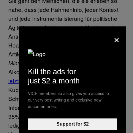
Sie geht den Menschen, die sie erleben so
nahe, dass jede Rahmeninfo, jeder Kontext
und jede Instrumentalisierung für politische
Agitation absolut daneben ist.
Nicht nur der
×
Anti-SVP-Weird-Voyeurismus wird durch die
Headlines gepflegt, auch Wortwahl und
Artikeldramaturgie verharmlosen den Fall:
20
widmet dem Umstand, dass
Minuten Online
Kill the ads for
Alkohol im Spiel gewesen war, den ganzen
just $2 a month
letzten Abschnitt
und zitiert Hugo
Kupferschmidt, den Direktor des
VICE membership also gives you access to
Schweizerischen Toxikologischen
our very best writing and exclusive new
Informationszentrum. Laut dem finde man in
documentaries.
95% der auf K.O.-Tropfen getesteten Proben
lediglich Alkohol. Auf den Umstand, dass
Support for $2