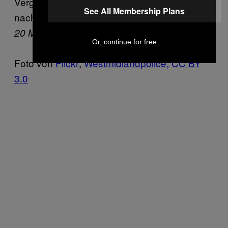
Vergewaltigungsdrogen
nur 6 bis 12 Stunden
See All Membership Plans
nach Verabreichung nachweisbar sind, geht
nicht ein.
20 Minuten Online
Or, continue for free
Foto von
Flickr
;
Westmidlandpolice;
CC BY
3.0