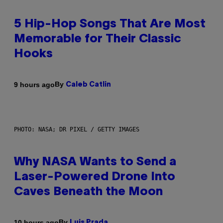
5 Hip-Hop Songs That Are Most
Memorable for Their Classic
Hooks
By
9 hours ago
Caleb Catlin
PHOTO: NASA; DR PIXEL / GETTY IMAGES
Why NASA Wants to Send a
Laser-Powered Drone Into
Caves Beneath the Moon
By
10 hours ago
Luis Prada