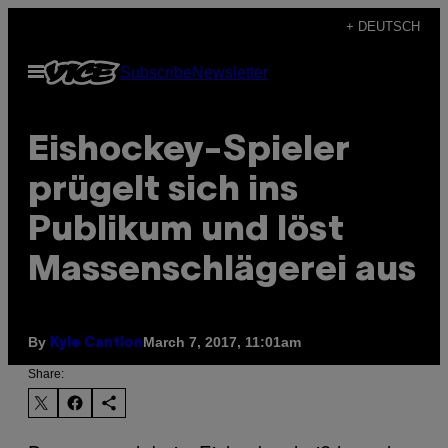
Skip
+ DEUTSCH
to
Open
Subscribe
Newsletter
content
Menu
Eishockey-Spieler
prügelt sich ins
Publikum und löst
Massenschlägerei aus
By
March 7, 2017, 11:01am
Kyle Cantlon
Share: