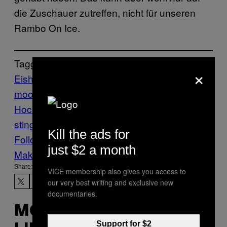
die Zuschauer zutreffen, nicht für unseren
Rambo On Ice.
Tagged:
×
Eishockey
gewalt
grand lake
moose
Highlights
hockey fights
Junior-
Hockey
Massenschlägerei
southern
sting
Sports
US-Sport
VICE Sports
Kill the ads for
Follow Us On Discover
just $2 a month
Make Us Preferred In Top Stories
Share:
VICE membership also gives you access to
our very best writing and exclusive new
documentaries.
MORE
Support for $2