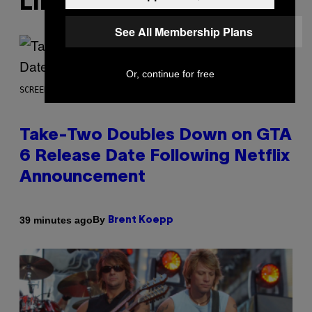
LIKE THIS
See All Membership Plans
Or, continue for free
SCREENSHOT: ROCKSTAR GAMES
Take-Two Doubles Down on GTA
6 Release Date Following Netflix
Announcement
By
39 minutes ago
Brent Koepp