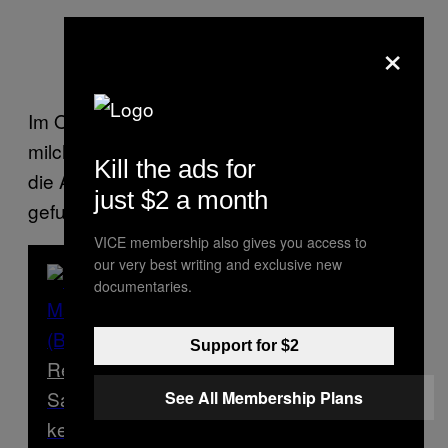
×
Im OP-Saal sah ich noch das Narkosemittel
milchig-weiß in mich hineinlaufen und schloss
Kill the ads for
die Augen mit der Gewissheit, einen Sinn
just $2 a month
gefunden zu haben.
VICE membership also gives you access to
our very best writing and exclusive new
documentaries.
Support for $2
Read Next
Samenspende: Wie Britta ihren Vater
See All Membership Plans
kennenlernte