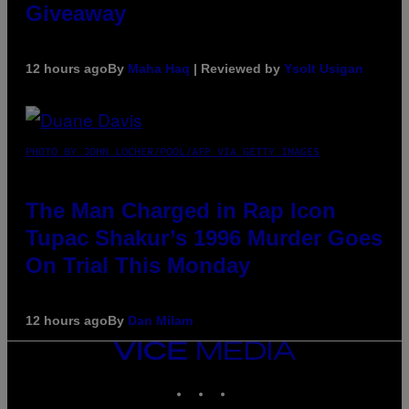
Giveaway
12 hours ago
By
Maha Haq
| Reviewed by
Ysolt Usigan
PHOTO BY JOHN LOCHER/POOL/AFP VIA GETTY IMAGES
The Man Charged in Rap Icon
Tupac Shakur’s 1996 Murder Goes
On Trial This Monday
12 hours ago
By
Dan Milam
VICE
MEDIA
INSTAGRAM
TIKTOK
YOUTUBE