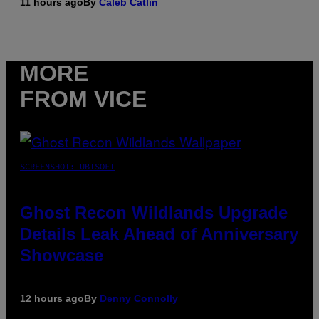
11 hours ago
By
Caleb Catlin
MORE
FROM VICE
SCREENSHOT: UBISOFT
Ghost Recon Wildlands Upgrade
Details Leak Ahead of Anniversary
Showcase
12 hours ago
By
Denny Connolly