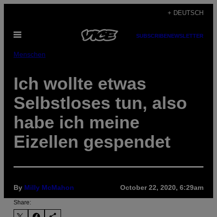
Skip
+ DEUTSCH
to
Open
content
SUBSCRIBE
NEWSLETTER
Menu
Menschen
Ich wollte etwas
Selbstloses tun, also
habe ich meine
Eizellen gespendet
By
Milly McMahon
October 22, 2020, 6:29am
Share: