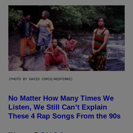
(PHOTO BY DAVID CORIO/REDFERNS)
No Matter How Many Times We
Listen, We Still Can’t Explain
These 4 Rap Songs From the 90s