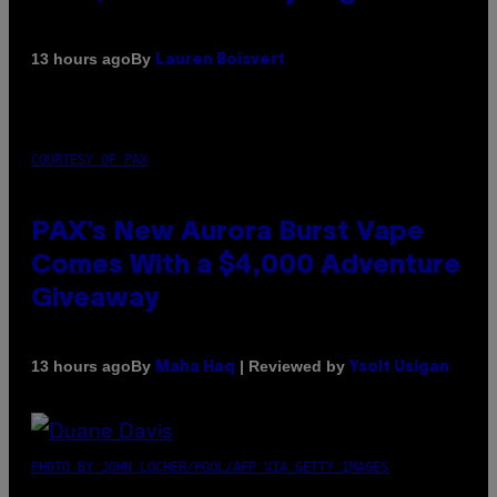
By
13 hours ago
Lauren Boisvert
COURTESY OF PAX
PAX’s New Aurora Burst Vape
Comes With a $4,000 Adventure
Giveaway
By
| Reviewed by
13 hours ago
Maha Haq
Ysolt Usigan
PHOTO BY JOHN LOCHER/POOL/AFP VIA GETTY IMAGES