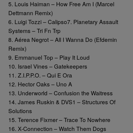
5. Louis Haiman – How Free Am I (Marcel
Dettmann Remix)
6. Luigi Tozzi – Calipso7. Planetary Assault
Systems – Tri Fn Trp
8. Aérea Negrot – All I Wanna Do (Efdemin
Remix)
9. Emmanuel Top – Play It Loud
10. Israel Vines – Gatekeepers
11. Z.I.P.P.O. – Qui E Ora
12. Hector Oaks – Uno A
13. Underworld – Confusion the Waitress
14. James Ruskin & DVS1 – Structures Of
Solutions
15. Terence Fixmer – Trace To Nowhere
16. X-Connection – Watch Them Dogs