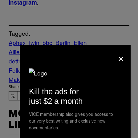
Instagram
.
Tagged:
Aphex Twin
bbc
Berlin
Ellen
Allien
essential mix
luke slater
marcel
×
dettmann
News
Thump
winter
Follow Us On Discover
Make Us Preferred In Top Stories
Share:
Kill the ads for
just $2 a month
MORE
VICE membership also gives you access to
our very best writing and exclusive new
LIKE THIS
documentaries.