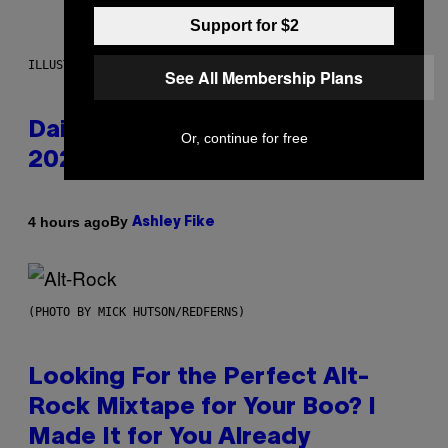
Support for $2
ILLUSTRATION BY REESA.
See All Membership Plans
Daily Horoscope: August 6,
Or, continue for free
2026
By
4 hours ago
Ashley Fike
(PHOTO BY MICK HUTSON/REDFERNS)
Looking For the Perfect Alt-
Rock Mixtape for Your Boo? I
Made It for You Already