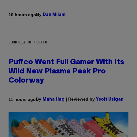
By
10 hours ago
Dan Milam
COURTESY OF PUFFCO
Puffco Went Full Gamer With Its
Wild New Plasma Peak Pro
Colorway
By
| Reviewed by
11 hours ago
Maha Haq
Ysolt Usigan