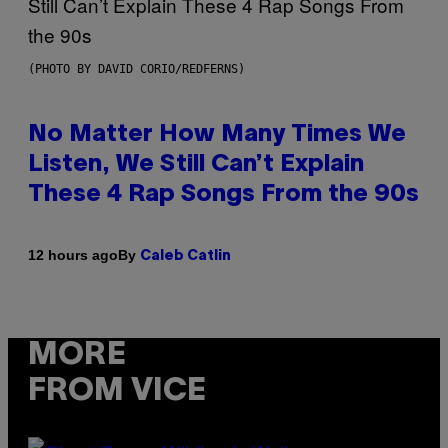
(PHOTO BY DAVID CORIO/REDFERNS)
No Matter How Many Times We
Listen, We Still Can’t Explain
These 4 Rap Songs From the 90s
By
12 hours ago
Caleb Catlin
MORE
FROM VICE