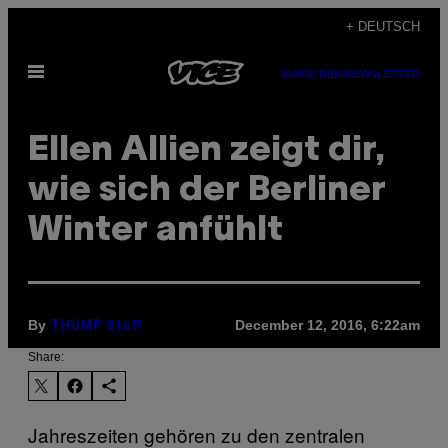
Skip
+ DEUTSCH
to
Open
content
SUBSCRIBE
NEWSLETTER
Menu
Ellen Allien zeigt dir,
wie sich der Berliner
Winter anfühlt
By
December 12, 2016, 6:22am
THUMP Staff
Share:
Jahreszeiten gehören zu den zentralen