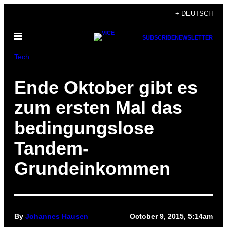
Skip
+ DEUTSCH
to
Open
content
SUBSCRIBE
NEWSLETTER
Menu
Tech
Ende Oktober gibt es
zum ersten Mal das
bedingungslose
Tandem-
Grundeinkommen
By
Johannes Hausen
October 9, 2015, 5:14am