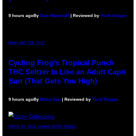
9 hours ago
By
Sam Watanuki
| Reviewed by
Ysolt Usigan
MAHA HAQ FOR VICE
Cycling Frog’s Tropical Punch
THC Seltzer Is Like an Adult Capri
Sun (That Gets You High)
9 hours ago
By
Maha Haq
| Reviewed by
Ysolt Usigan
PHOTO BY NICK LAHAM/GETTY IMAGES