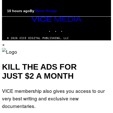
10 hours ago
By
Brent Koepp
VICE
MEDIA
INSTAGRAM
TIKTOK
YOUTUBE
© 2026 VICE DIGITAL PUBLISHING, LLC
×
KILL THE ADS FOR
JUST $2 A MONTH
VICE membership also gives you access to our
very best writing and exclusive new
documentaries.