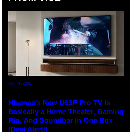
VIA HISENSE
Hisense’s New U6SF Pro TV Is
Basically a Home Theater, Gaming
Rig, And Soundbar In One Box
(Deal Alert!)