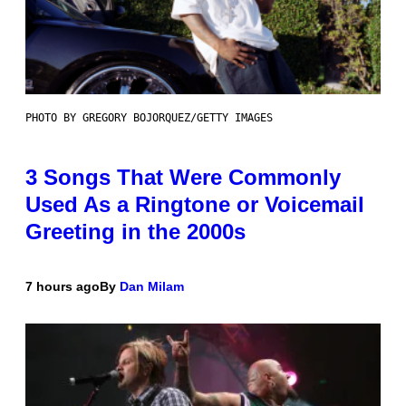
PHOTO BY GREGORY BOJORQUEZ/GETTY IMAGES
3 Songs That Were Commonly
Used As a Ringtone or Voicemail
Greeting in the 2000s
7 hours ago
By
Dan Milam