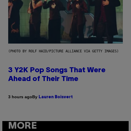
(PHOTO BY ROLF HAID/PICTURE ALLIANCE VIA GETTY IMAGES)
3 Y2K Pop Songs That Were
Ahead of Their Time
By
3 hours ago
Lauren Boisvert
MORE