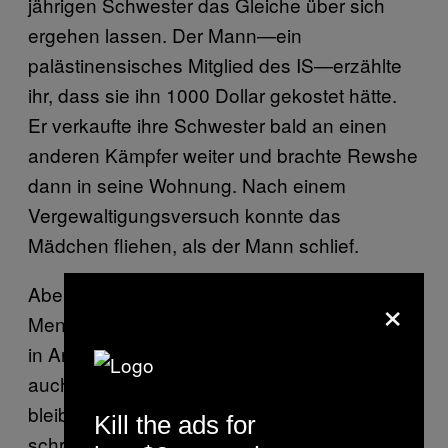
jährigen Schwester das Gleiche über sich
ergehen lassen. Der Mann—ein
palästinensisches Mitglied des IS—erzählte
ihr, dass sie ihn 1000 Dollar gekostet hätte.
Er verkaufte ihre Schwester bald an einen
anderen Kämpfer weiter und brachte Rewshe
dann in seine Wohnung. Nach einem
Vergewaltigungsversuch konnte das
Mädchen fliehen, als der Mann schlief.
Aber egal wie viele Geschichten die
×
Menschenrechtsgruppen und UNO-Vertreter
in Arbil und in anderen kurdischen Städten
auch zu hören bekommen—viele mehr
bleiben im Verborgenen, vor allem so
Kill the ads for
schreckliche Fälle, in denem selbst der IS nur