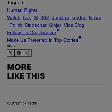
Tagged:
Human Rights
Watch
Irak
IS
ISIS
Jesiden
kurden
News
Politik
Sindschar
Sinjar
Vice Blog
Follow Us On Discover
Make Us Preferred In Top Stories
Share:
MORE
LIKE THIS
COURTESY OF CBDMD