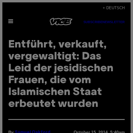
Skip
+ DEUTSCH
to
Open
content
SUBSCRIBE
NEWSLETTER
Menu
Entführt, verkauft,
vergewaltigt: Das
Leid der jesidischen
Frauen, die vom
Islamischen Staat
erbeutet wurden
By
October 15, 2014, 5:40am
Samuel Oakford