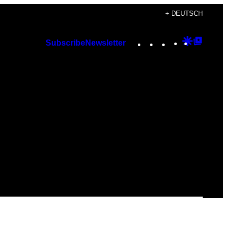
+ DEUTSCH
Instagram
TikTok
YouTube
Google
Googl
Subscribe
Newsletter
Discover
Top
Posts