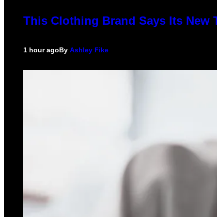
This Clothing Brand Says Its New 
1 hour ago
By
Ashley Fike