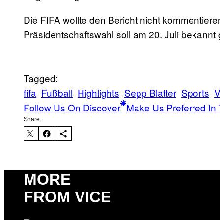
Die FIFA wollte den Bericht nicht kommentiere
Präsidentschaftswahl soll am 20. Juli bekann
Tagged:
fifa
Fußball
Highlights
Sepp Blatter
Sports
V
Follow Us On Discover
Make Us Preferred In 
Share:
MORE
FROM VICE