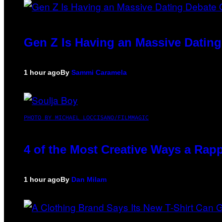
Gen Z Is Having an Massive Datin
1 hour ago
By
Sammi Caramela
PHOTO BY MICHAEL LOCCISANO/FILMMAGIC
4 of the Most Creative Ways a Rap
1 hour ago
By
Dan Milam