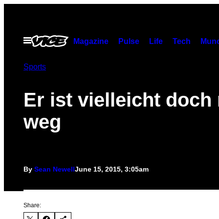
Skip
to
content
Open
Magazine
Pulse
Life
Tech
Munc
Menu
Sports
Er ist vielleicht doch
weg
By
Sean Newell
June 15, 2015, 3:05am
Share: