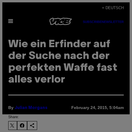
Skip
+ DEUTSCH
to
Open
content
SUBSCRIBE
NEWSLETTER
Menu
Wie ein Erfinder auf
der Suche nach der
perfekten Waffe fast
alles verlor
By
February 24, 2015, 5:04am
Julian Morgans
Share: