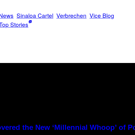
News
Sinaloa Cartel
Verbrechen
Vice Blog
Top Stories
overed the New ‘Millennial Whoop’ of 