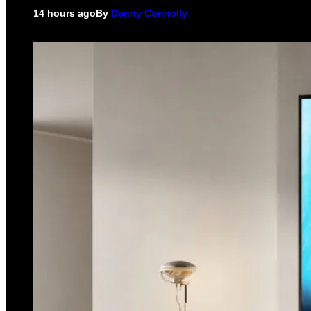
14 hours ago
By
Denny Connolly