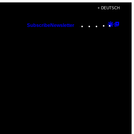
+ DEUTSCH
Instagram
TikTok
YouTube
Google
Googl
Subscribe
Newsletter
Discover
Top
Posts