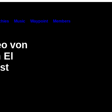
hies
Music
Waypoint
Members
eo von
 El
st