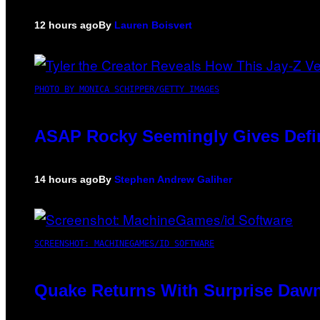
12 hours ago
By
Lauren Boisvert
PHOTO BY MONICA SCHIPPER/GETTY IMAGES
ASAP Rocky Seemingly Gives Defini
14 hours ago
By
Stephen Andrew Galiher
SCREENSHOT: MACHINEGAMES/ID SOFTWARE
Quake Returns With Surprise Dawn