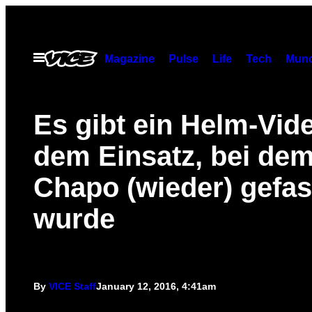
Skip
to
content
Open
Magazine
Pulse
Life
Tech
Munc
Menu
Es gibt ein Helm-Vid
dem Einsatz, bei dem
Chapo (wieder) gefas
wurde
By
VICE Staff
January 12, 2016, 4:41am