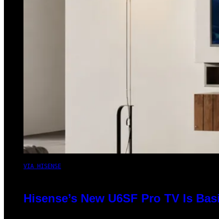
VIA HISENSE
Hisense’s New U6SF Pro TV Is Basi