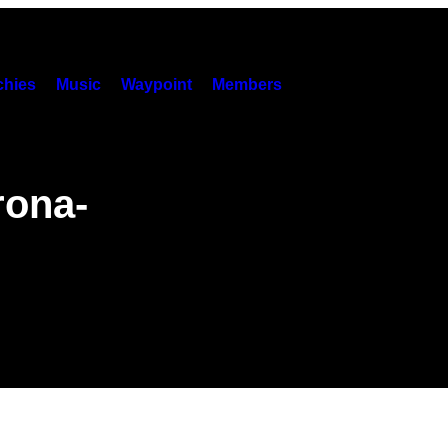
hies
Music
Waypoint
Members
rona-