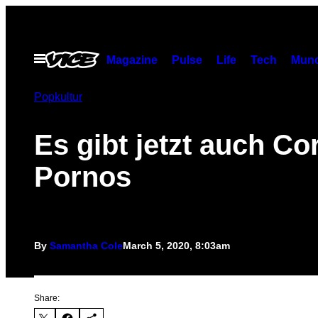
Skip
to
content
Open
Magazine
Pulse
Life
Tech
Munc
Menu
Popkultur
Es gibt jetzt auch Co
Pornos
By
Samantha Cole
March 5, 2020, 8:03am
Share: