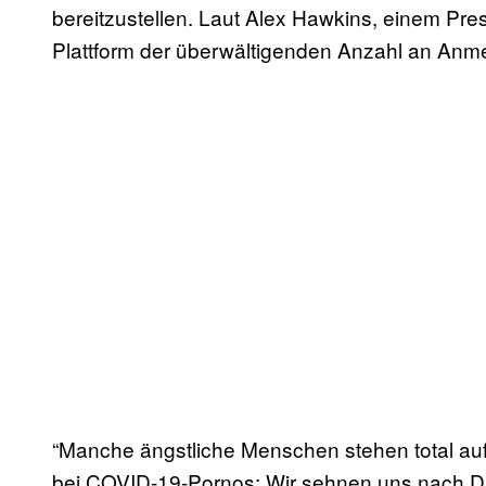
bereitzustellen. Laut Alex Hawkins, einem Pr
Plattform der überwältigenden Anzahl an An
“Manche ängstliche Menschen stehen total auf H
bei COVID-19-Pornos: Wir sehnen uns nach Din