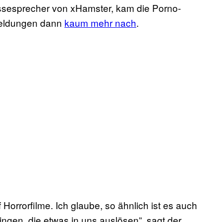
essesprecher von xHamster, kam die Porno-
meldungen dann
kaum mehr nach
.
orrorfilme. Ich glaube, so ähnlich ist es auch
gen, die etwas in uns auslösen”, sagt der