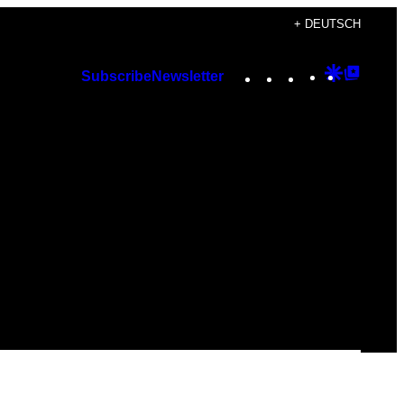
+ DEUTSCH
Instagram
TikTok
YouTube
Google
Googl
Subscribe
Newsletter
Discover
Top
Posts