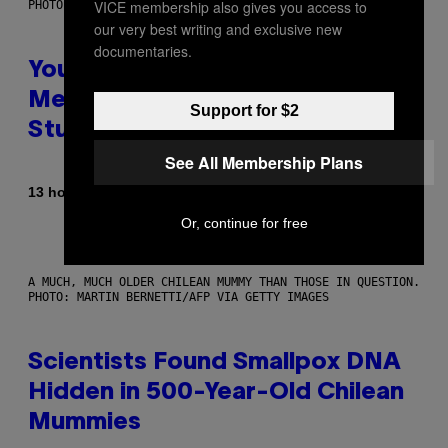
VICE membership also gives you access to
PHOTO: BATUHAN TOKER / GETTY IMAGES
our very best writing and exclusive new
documentaries.
Your Desk Height Could Be
Messing With Your Brain, New
Support for $2
Study Finds
See All Membership Plans
By
13 hours ago
Luis Prada
Or, continue for free
A MUCH, MUCH OLDER CHILEAN MUMMY THAN THOSE IN QUESTION.
PHOTO: MARTIN BERNETTI/AFP VIA GETTY IMAGES
Scientists Found Smallpox DNA
Hidden in 500-Year-Old Chilean
Mummies