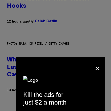
Hooks
By
12 hours ago
Caleb Catlin
PHOTO: NASA; DR PIXEL / GETTY IMAGES
Why NASA Wants to Send a
×
Laser-Powered Drone Into
Caves Beneath the Moon
By
13 hours ago
Luis Prada
Kill the ads for
just $2 a month