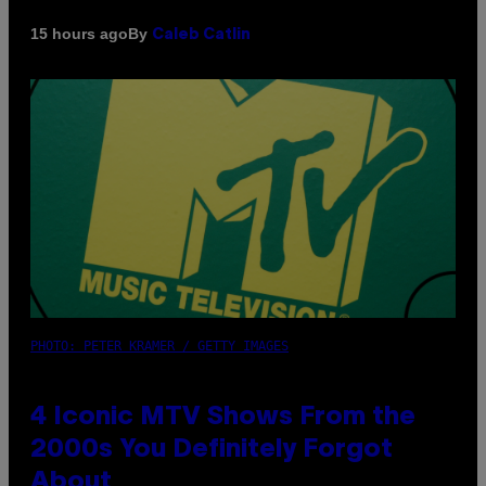
By
15 hours ago
Caleb Catlin
PHOTO: PETER KRAMER / GETTY IMAGES
4 Iconic MTV Shows From the
2000s You Definitely Forgot
About