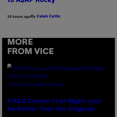
to A$AP Rocky
By
14 hours ago
Caleb Catlin
MORE
FROM VICE
(PHOTO BY EBET ROBERTS/REDFERNS)
8 R&B Covers That Might Just
Be Better Than the Originals