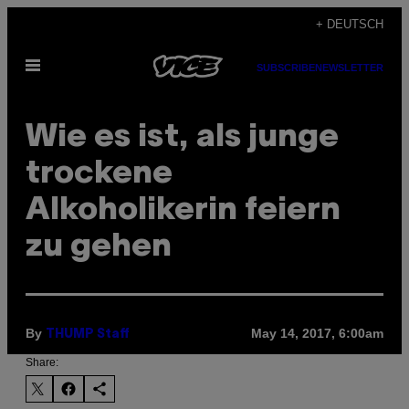
Skip
+ DEUTSCH
to
Open
content
SUBSCRIBE
NEWSLETTER
Menu
Wie es ist, als junge
trockene
Alkoholikerin feiern
zu gehen
By
May 14, 2017, 6:00am
THUMP Staff
Share: