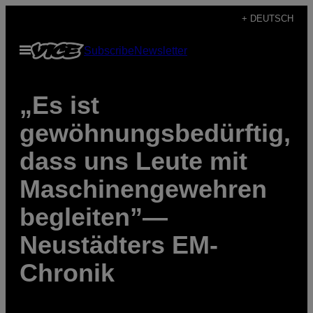
Skip
+ DEUTSCH
to
Open
Subscribe
Newsletter
content
Menu
„Es ist
gewöhnungsbedürftig,
dass uns Leute mit
Maschinengewehren
begleiten”—
Neustädters EM-
Chronik