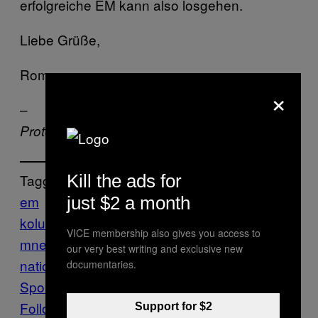
erfolgreiche EM kann also losgehen.
Liebe Grüße,
Roman.
×
–
Protokolliert von Benedikt Nießen
Tagged:
Kill the ads for
em
em-chronik
em-
just $2 a month
kolumne
Europameisterschaft
Fußball
Kolu
VICE membership also gives you access to
mne
Roman Neustädter
russische
our very best writing and exclusive new
nationalmannschaft
Russland
Sports
VICE
documentaries.
Sports
Follow Us On Discover
Support for $2