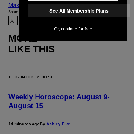
Make Us Preferred In Top Stories
See All Membership Plans
Share:
Or, continue for free
MORE
LIKE THIS
ILLUSTRATION BY REESA
Weekly Horoscope: August 9-
August 15
14 minutes ago
By
Ashley Fike