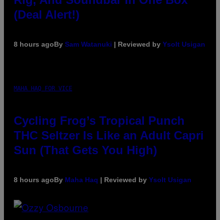
(Deal Alert!)
8 hours ago
By
Sam Watanuki
| Reviewed by
Ysolt Usigan
MAHA HAQ FOR VICE
Cycling Frog’s Tropical Punch
THC Seltzer Is Like an Adult Capri
Sun (That Gets You High)
8 hours ago
By
Maha Haq
| Reviewed by
Ysolt Usigan