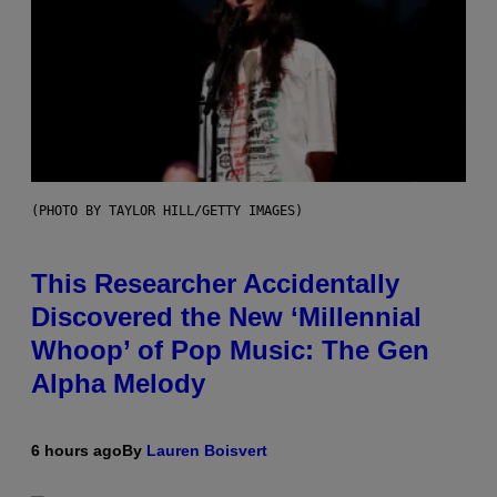
(PHOTO BY TAYLOR HILL/GETTY IMAGES)
This Researcher Accidentally
Discovered the New ‘Millennial
Whoop’ of Pop Music: The Gen
Alpha Melody
6 hours ago
By
Lauren Boisvert