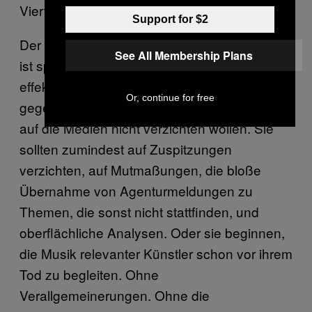
Vierteljahrhundert her ist.
Support for $2
Der Tod von Künstlern aus dem Rap-Kontext
See All Membership Plans
ist spannender als die Musik. Das ist
effektheischerisch, makaber und respektlos
Or, continue for free
gegenüber deren Werk – und es bringt Klicks,
auf die Medien nicht verzichten wollen. Sie
sollten zumindest auf Zuspitzungen
verzichten, auf Mutmaßungen, die bloße
Übernahme von Agenturmeldungen zu
Themen, die sonst nicht stattfinden, und
oberflächliche Analysen. Oder sie beginnen,
die Musik relevanter Künstler schon vor ihrem
Tod zu begleiten. Ohne
Verallgemeinerungen. Ohne die