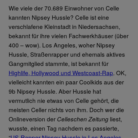
Wie viele der 70.689 Einwohner von Celle
kannten Nipsey Hussle? Celle ist eine
verschlafene Kleinstadt in Niedersachsen,
bekannt für ihre vielen Fachwerkhäuser (über
400 – wow). Los Angeles, woher Nipsey
Hussle, Straßenrapper und ehemals aktives
Gangmitglied stammte, ist bekannt für
Highlife, Hollywood und Westcoast-Rap
. OK,
vielleicht kannten ein paar Coolkids aus der
9b Nipsey Hussle. Aber Hussle hat
vermutlich nie etwas von Celle gehört, die
meisten Celler nichts von ihm. Doch wer die
Onlineversion der
liest,
Celleschen Zeitung
wusste, einen Tag nachdem es passierte,
“
US-Rapper Nipsey Hussle in Los Angeles