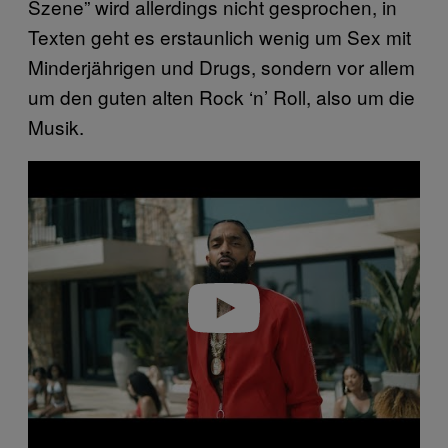
Szene” wird allerdings nicht gesprochen, in
Texten geht es erstaunlich wenig um Sex mit
Minderjährigen und Drugs, sondern vor allem
um den guten alten Rock ‘n’ Roll, also um die
Musik.
P
l
a
y
v
i
d
e
o