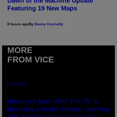
Dawn of the Machine Update
Featuring 19 New Maps
8 hours ago
By
Denny Connolly
MORE
FROM VICE
VIA HISENSE
Hisense’s New U6SF Pro TV Is
Basically a Home Theater, Gaming
Rig, And Soundbar In One Box