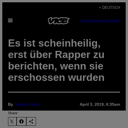
Skip
+ DEUTSCH
to
Open
content
SUBSCRIBE
NEWSLETTER
Menu
Es ist scheinheilig,
erst über Rapper zu
berichten, wenn sie
erschossen wurden
By
Johann Voigt
April 3, 2019, 6:35am
Share: