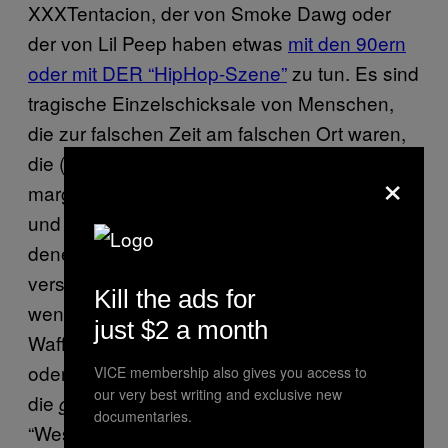
XXXTentacion, der von Smoke Dawg oder
der von Lil Peep haben etwas
mit den 90ern
oder mit DER “HipHop-Szene”
zu tun. Es sind
tragische Einzelschicksale von Menschen,
die zur falschen Zeit am falschen Ort waren,
die (Lil Peep ausgenommen) in
×
marginalisierten Vierteln aufgewachsen sind
und von den Problemen eingeholt wurden,
denen sie durchs Musikmachen zu entfliehen
versuchten. Es sind Einzelschicksale, die,
Kill the ads for
wenn überhaupt, eine Diskussion über die
just $2 a month
Waffenpolitik in den USA anregen sollten
oder über die Opioid-Krise. Aber nicht über
VICE membership also gives you access to
our very best writing and exclusive new
die
Rapszene und irgendeinen
gefährliche
documentaries.
“Westcoast vs. Eastcoast”-Streit, der ein