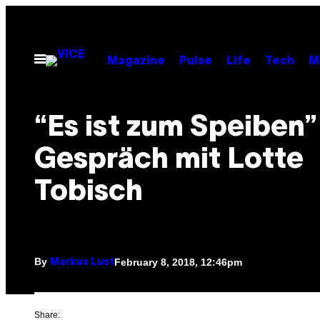
Skip
to
content
Open
Magazine
Pulse
Life
Tech
M
Menu
“Es ist zum Speiben”
Gespräch mit Lotte
Tobisch
By
February 8, 2018, 12:46pm
Markus Lust
Share: