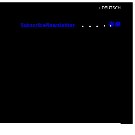
+ DEUTSCH
Instagram
TikTok
YouTube
Google
Goog
Subscribe
Newsletter
Discove
Top
Posts