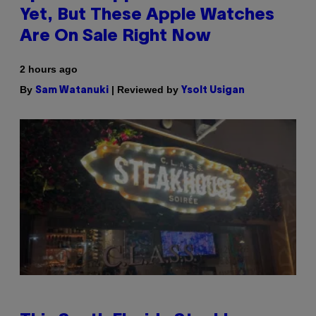
Yet, But These Apple Watches
Are On Sale Right Now
2 hours ago
By
| Reviewed by
Sam Watanuki
Ysolt Usigan