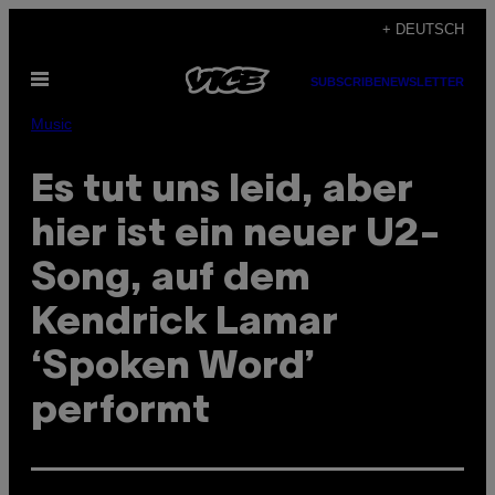
Skip
+ DEUTSCH
to
Open
content
SUBSCRIBE
NEWSLETTER
Menu
Music
Es tut uns leid, aber
hier ist ein neuer U2-
Song, auf dem
Kendrick Lamar
‘Spoken Word’
performt