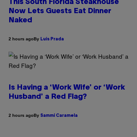
This South Florida Steakhouse
Now Lets Guests Eat Dinner
Naked
By
2 hours ago
Luis Prada
Is Having a ‘Work Wife’ or ‘Work
Husband’ a Red Flag?
By
2 hours ago
Sammi Caramela