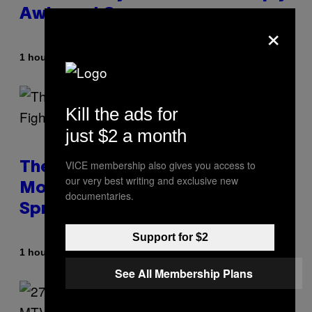
Awkward Cameo
×
By
1 hour ago
Tony Alpsen
Kill the ads for
just $2 a month
VICE membership also gives you access to
The Sharon Osbourne and Piers
our very best writing and exclusive new
Morgan Fight That Jerry
documentaries.
Springer Had to Break Up
Support for $2
By
1 hour ago
Tony Alpsen
See All Membership Plans