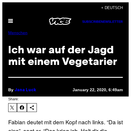
Skip
+ DEUTSCH
to
Open
content
SUBSCRIBE
NEWSLETTER
Menu
Menschen
Ich war auf der Jagd
mit einem Vegetarier
By
January 22, 2020, 6:49am
Jana Luck
Share:
Fabian deutet mit dem Kopf nach links. “Da ist
eins”, sagt er. “Das krieg ich. Halt dir die