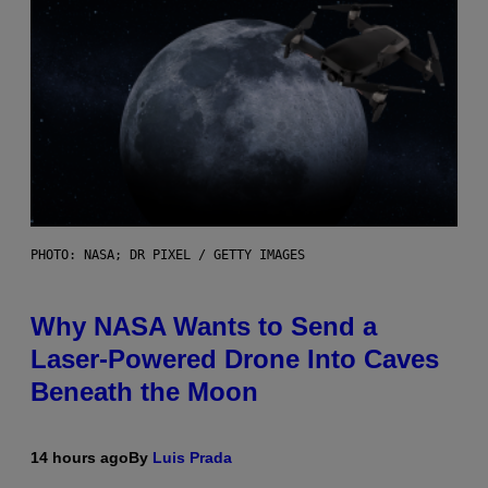
PHOTO: NASA; DR PIXEL / GETTY IMAGES
Why NASA Wants to Send a
Laser-Powered Drone Into Caves
Beneath the Moon
14 hours ago
By
Luis Prada