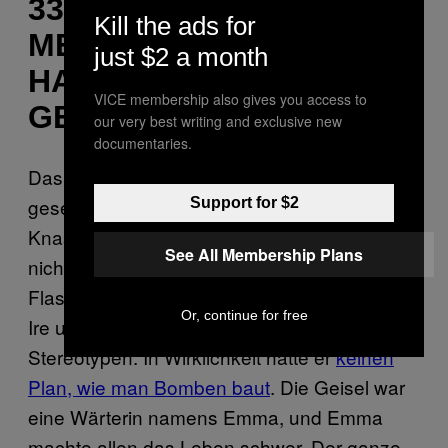
33 JAHRE ALT
Kill the ads for
MEHRERE
just $2 a month
HAFTSTRAFEN FÜR
VICE membership also gives you access to
GEWALTDELIKTE
our very best writing and exclusive new
documentaries.
Das Bizarrste, was ich in meiner Haftzeit
gesehen habe, war ein Typ, der einen
Support for $2
Knastbullen als Geisel genommen hat, mit
See All Membership Plans
nichts als einer Bombenattrappe aus einer
Flasche und ein paar Radiodrähten. Er war
Or, continue for free
Ire und setzte auf die ganzen IRA-
Stereotypen. In Wirklichkeit hatte er
keinen
Plan, wie man Bomben baut
. Die Geisel war
eine Wärterin namens Emma, und Emma
machte allen das Leben schwer. Der ganze