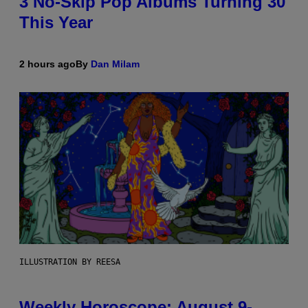
3 No-Skip Pop Albums Turning 30
This Year
2 hours ago
By
Dan Milam
ILLUSTRATION BY REESA
Weekly Horoscope: August 9-