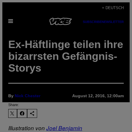
Skip
+ DEUTSCH
to
Open
content
SUBSCRIBE
NEWSLETTER
Menu
Ex-Häftlinge teilen ihre
bizarrsten Gefängnis-
Storys
By
Nick Chester
August 12, 2016, 12:00am
Share:
Illustration von
Joel Benjamin