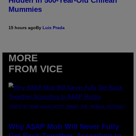
Hidden in 500-Year-Old Chilean
Mummies
15 hours ago
By
Luis Prada
MORE
FROM VICE
(PHOTO BY NOAM GALAI/GETTY IMAGES FOR TRIBECA FESTIVAL)
Why A$AP Mob Will Never Fully
Get Back Together, According to