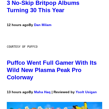
3 No-Skip Britpop Albums
Turning 30 This Year
12 hours ago
By
Dan Milam
COURTESY OF PUFFCO
Puffco Went Full Gamer With Its
Wild New Plasma Peak Pro
Colorway
13 hours ago
By
Maha Haq
| Reviewed by
Ysolt Usigan