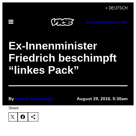
Skip
+ DEUTSCH
to
Open
content
SUBSCRIBE
NEWSLETTER
Menu
​Ex-Innenminister
Friedrich beschimpft
“linkes Pack”
By
Matern Boeselager
August 29, 2016, 5:30am
Share: