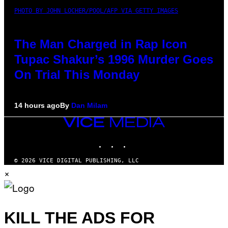
PHOTO BY JOHN LOCHER/POOL/AFP VIA GETTY IMAGES
The Man Charged in Rap Icon
Tupac Shakur’s 1996 Murder Goes
On Trial This Monday
14 hours ago
By
Dan Milam
VICE
MEDIA
INSTAGRAM
TIKTOK
YOUTUBE
© 2026 VICE DIGITAL PUBLISHING, LLC
×
KILL THE ADS FOR