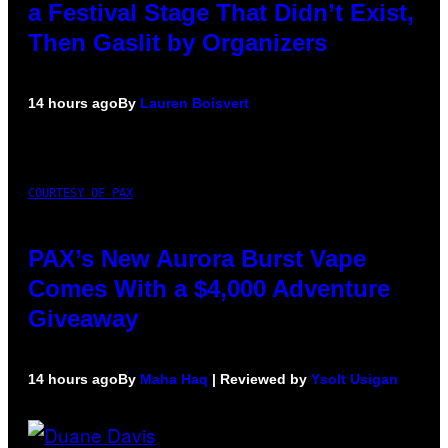
a Festival Stage That Didn’t Exist,
Then Gaslit by Organizers
14 hours ago
By
Lauren Boisvert
COURTESY OF PAX
PAX’s New Aurora Burst Vape
Comes With a $4,000 Adventure
Giveaway
14 hours ago
By
Maha Haq
| Reviewed by
Ysolt Usigan