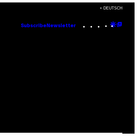
+ DEUTSCH
Instagram
TikTok
YouTube
Google
Goog
Subscribe
Newsletter
Discove
Top
Posts