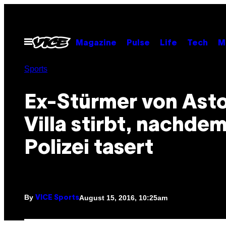
Skip
to
content
Open
Magazine
Pulse
Life
Tech
M
Menu
Sports
Ex-Stürmer von Ast
Villa stirbt, nachdem
Polizei tasert
By
August 15, 2016, 10:25am
VICE Sports