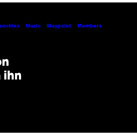
unchies
Music
Waypoint
Members
on
 ihn