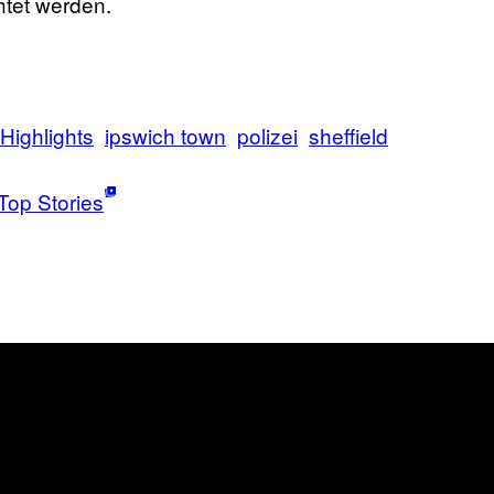
tet werden.
Highlights
ipswich town
polizei
sheffield
Top Stories