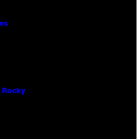
ies
P Rocky