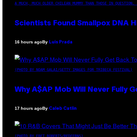
A MUCH, MUCH OLDER CHILEAN MUMMY THAN THOSE IN QUESTION. 
Scientists Found Smallpox DNA H
By
16 hours ago
Luis Prada
(PHOTO BY NOAM GALAI/GETTY IMAGES FOR TRIBECA FESTIVAL)
Why A$AP Mob Will Never Fully G
By
17 hours ago
Caleb Catlin
(PHOTO BY EBET ROBERTS/REDFERNS)