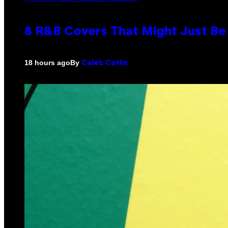
8 R&B Covers That Might Just Be 
By
18 hours ago
Caleb Catlin