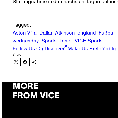
Stellungnahme in den nächsten Tagen beleuch
Tagged:
Aston Villa
Dalian Atkinson
england
Fußball
wednesday
Sports
Taser
VICE Sports
Follow Us On Discover
Make Us Preferred In 
Share:
MORE
FROM VICE