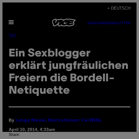
Skip
+ DEUTSCH
to
Open
content
SUBSCRIBE
NEWSLETTER
Menu
Sex
Ein Sexblogger
erklärt jungfräulichen
Freiern die Bordell-
Netiquette
By
Lange Niezel, Illustrationen: Cei Willis
April 10, 2014, 4:33am
Share: