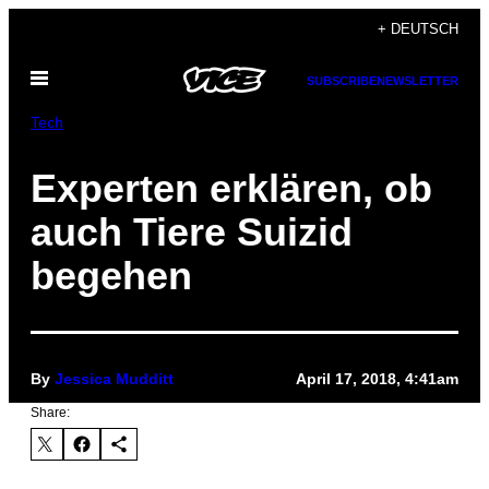
Skip
+ DEUTSCH
to
Open
content
SUBSCRIBE
NEWSLETTER
Menu
Tech
Experten erklären, ob
auch Tiere Suizid
begehen
By
Jessica Mudditt
April 17, 2018, 4:41am
Share: