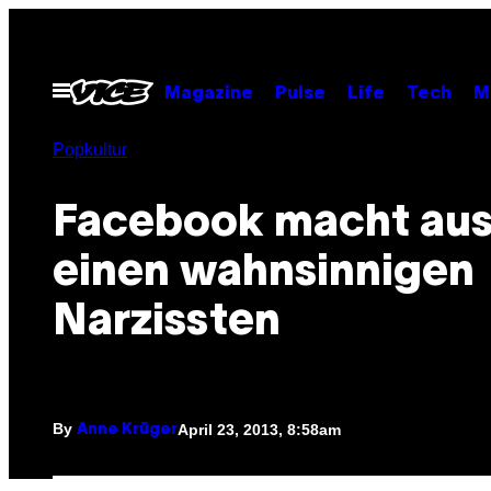
Skip
to
content
Open
Magazine
Pulse
Life
Tech
M
Menu
Popkultur
Facebook macht aus
einen wahnsinnigen
Narzissten
By
April 23, 2013, 8:58am
Anne Krüger