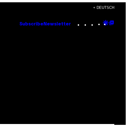
+ DEUTSCH
Instagram
TikTok
YouTube
Google
Goog
Subscribe
Newsletter
Discove
Top
Posts