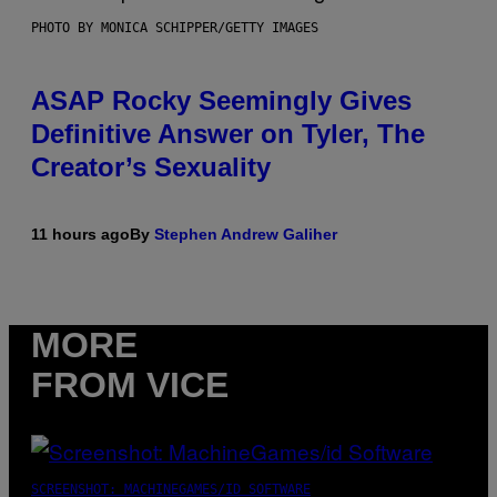
PHOTO BY MONICA SCHIPPER/GETTY IMAGES
ASAP Rocky Seemingly Gives
Definitive Answer on Tyler, The
Creator’s Sexuality
11 hours ago
By
Stephen Andrew Galiher
MORE
FROM VICE
SCREENSHOT: MACHINEGAMES/ID SOFTWARE