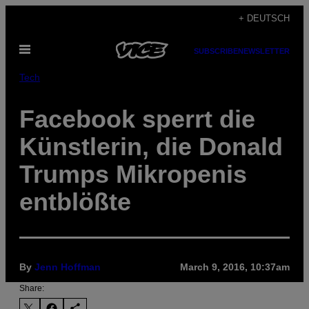
Skip
+ DEUTSCH
to
Open
content
SUBSCRIBE
NEWSLETTER
Menu
Tech
Facebook sperrt die
Künstlerin, die Donald
Trumps Mikropenis
entblößte
By
Jenn Hoffman
March 9, 2016, 10:37am
Share: