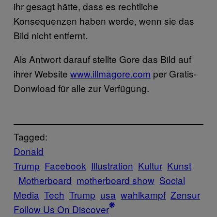
ihr gesagt hätte, dass es rechtliche
Konsequenzen haben werde, wenn sie das
Bild nicht entfernt.
Als Antwort darauf stellte Gore das Bild auf
ihrer Website
www.illmagore.com
per Gratis-
Donwload für alle zur Verfügung.
Tagged:
Donald
Trump
Facebook
Illustration
Kultur
Kunst
Motherboard
motherboard show
Social
Media
Tech
Trump
usa
wahlkampf
Zensur
Follow Us On Discover