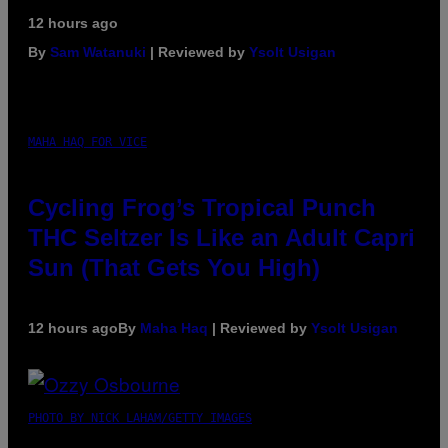
12 hours ago
By
Sam Watanuki
| Reviewed by
Ysolt Usigan
MAHA HAQ FOR VICE
Cycling Frog’s Tropical Punch
THC Seltzer Is Like an Adult Capri
Sun (That Gets You High)
12 hours ago
By
Maha Haq
| Reviewed by
Ysolt Usigan
PHOTO BY NICK LAHAM/GETTY IMAGES