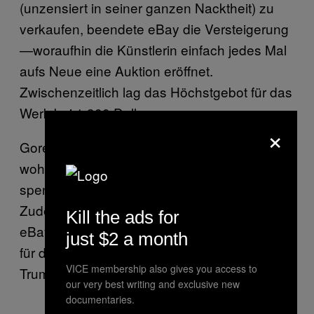
(unzensiert in seiner ganzen Nacktheit) zu
verkaufen, beendete eBay die Versteigerung
—woraufhin die Künstlerin einfach jedes Mal
aufs Neue eine Auktion eröffnet.
Zwischenzeitlich lag das Höchstgebot für das
Werk bei 1.300 Dollar.
×
Gore will einen Teil des Erlöses an die
wohltätige Organisation Safe Place for Youth
spenden, die obdachlosen Jugendlichen hilft.
Zudem hat sie angekündigt, jedes Mal, wenn
Kill the ads for
eBay ihre Auktion wieder entfernt, 100 Dollar
just $2 a month
für den Wahlkampf eines Gegenkandidaten
VICE membership also gives you access to
Trumps zu spenden.
our very best writing and exclusive new
documentaries.