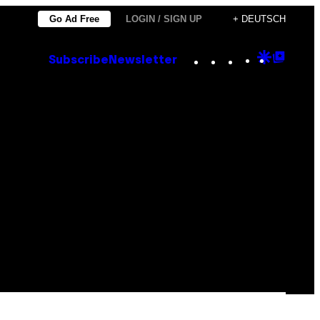
Go Ad Free
LOGIN / SIGN UP
+ DEUTSCH
Instagram
TikTok
YouTube
Google
Goog
Subscribe
Newsletter
Discove
Top
Posts