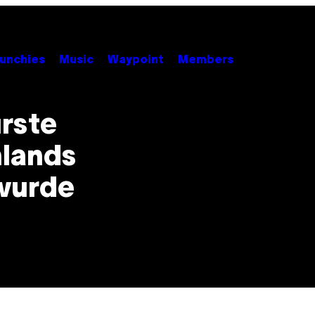
unchies
Music
Waypoint
Members
urste
hlands
wurde