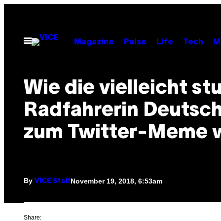
Skip
to
content
Open
Magazine
Pulse
Life
Tech
M
Menu
Wie die vielleicht st
Radfahrerin Deutsc
zum Twitter-Meme 
By
November 19, 2018, 6:53am
VICE Staff
Share: