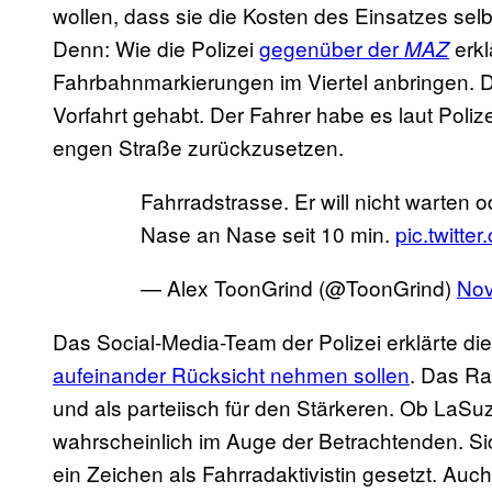
wollen, dass sie die Kosten des Einsatzes sel
Denn: Wie die Polizei
gegenüber der
erkl
MAZ
Fahrbahnmarkierungen im Viertel anbringen. Di
Vorfahrt gehabt. Der Fahrer habe es laut Poliz
engen Straße zurückzusetzen.
Fahrradstrasse. Er will nicht warten 
Nase an Nase seit 10 min.
pic.twitt
— Alex ToonGrind (@ToonGrind)
Nov
Das Social-Media-Team der Polizei erklärte di
aufeinander Rücksicht nehmen sollen
. Das Ra
und als parteiisch für den Stärkeren. Ob LaSuze m
wahrscheinlich im Auge der Betrachtenden. Sic
ein Zeichen als Fahrradaktivistin gesetzt. Auc