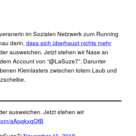
veranerin im Sozialen Netzwerk zum Running
nau darin,
dass sich überhaupt nichts mehr
 oder ausweichen. Jetzt stehen wir Nase an
f dem Account von “@LaSuze7”. Darunter
rbenen Kleinlasters zwischen totem Laub und
tzscheibe.
oder ausweichen. Jetzt stehen wir
r.com/aApqkxqQfB
LaSuze7)
November 16, 2018