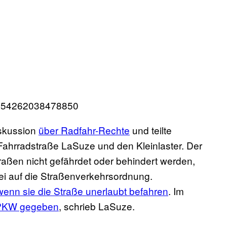
063854262038478850
iskussion
über Radfahr-Rechte
und teilte
Fahrradstraße LaSuze und den Kleinlaster. Der
raßen nicht gefährdet oder behindert werden,
ei auf die Straßenverkehrsordnung.
wenn sie die Straße unerlaubt befahren
. Im
r PKW gegeben
, schrieb LaSuze.