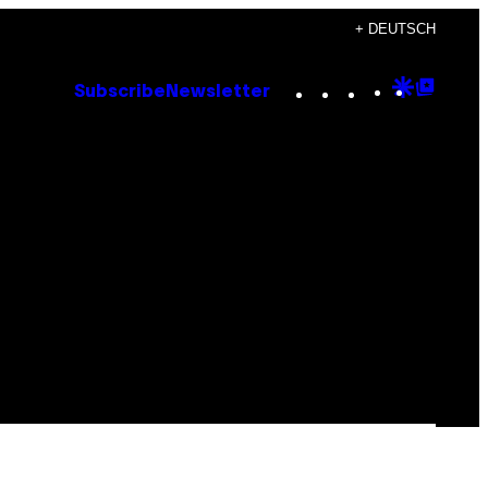
+ DEUTSCH
Instagram
TikTok
YouTube
Google
Goog
Subscribe
Newsletter
Discove
Top
Posts