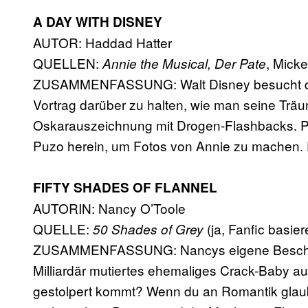
A DAY WITH DISNEY
AUTOR: Haddad Hatter
QUELLEN:
, Mick
Annie the Musical, Der Pate
ZUSAMMENFASSUNG: Walt Disney besucht das 
Vortrag darüber zu halten, wie man seine Träu
Oskarauszeichnung mit Drogen-Flashbacks. Pl
Puzo herein, um Fotos von Annie zu machen. 
FIFTY SHADES OF FLANNEL
AUTORIN: Nancy O’Toole
QUELLE:
(ja, Fanfic basier
50 Shades of Grey
ZUSAMMENFASSUNG: Nancys eigene Beschrei
Milliardär mutiertes ehemaliges Crack-Baby auf e
gestolpert kommt? Wenn du an Romantik glaub