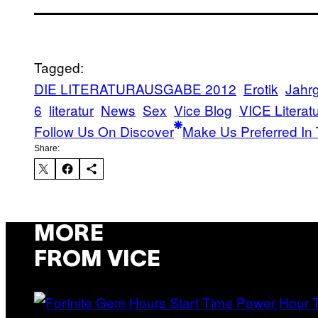
Tagged:
DIE LITERATURAUSGABE 2012
Erotik
Jahr
6
literatur
News
Sex
Vice Blog
VICE Litera
Follow Us On Discover
Make Us Preferred In 
Share:
MORE
FROM VICE