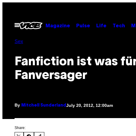
Skip
to
content
Open
Magazine
Pulse
Life
Tech
M
Menu
Sex
Fanfiction ist was fü
Fanversager
By
July 20, 2012, 12:00am
Mitchell Sunderland
Share: