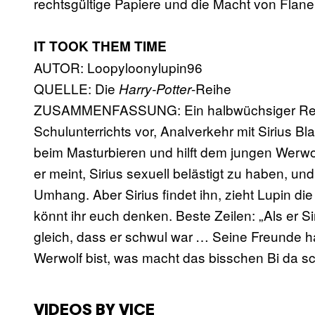
rechtsgültige Papiere und die Macht von Flanell
IT TOOK THEM TIME
AUTOR: Loopyloonylupin96
QUELLE: Die
-Reihe
Harry-Potter
ZUSAMMENFASSUNG: Ein halbwüchsiger Remus
Schulunterrichts vor, Analverkehr mit Sirius Bl
beim Masturbieren und hilft dem jungen Werwo
er meint, Sirius sexuell belästigt zu haben, un
Umhang. Aber Sirius findet ihn, zieht Lupin 
könnt ihr euch denken. Beste Zeilen: „Als er 
gleich, dass er schwul war … Seine Freunde ha
Werwolf bist, was macht das bisschen Bi da s
VIDEOS BY VICE