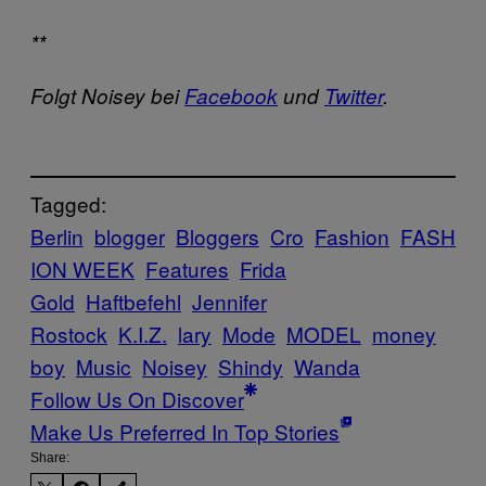
**
Folgt Noisey bei
Facebook
und
Twitter
.
Tagged:
Berlin
blogger
Bloggers
Cro
Fashion
FASH
ION WEEK
Features
Frida
Gold
Haftbefehl
Jennifer
Rostock
K.I.Z.
lary
Mode
MODEL
money
boy
Music
Noisey
Shindy
Wanda
Follow Us On Discover
Make Us Preferred In Top Stories
Share: