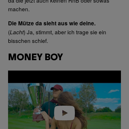
da die jetzt auch keinen RnB oder sowas
machen.
Die Mütze da sieht aus wie deine.
(
) Ja, stimmt, aber ich trage sie ein
Lacht
bisschen schief.
MONEY BOY
P
l
a
y
v
i
d
e
o