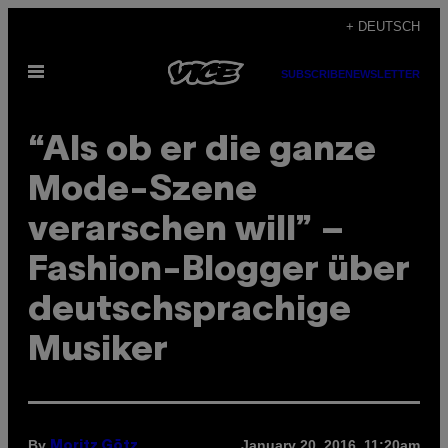
Skip
+ DEUTSCH
to
Open
content
SUBSCRIBE
NEWSLETTER
Menu
“Als ob er die ganze
Mode-Szene
verarschen will” –
Fashion-Blogger über
deutschsprachige
Musiker
By
January 20, 2016, 11:20am
Moritz Götz