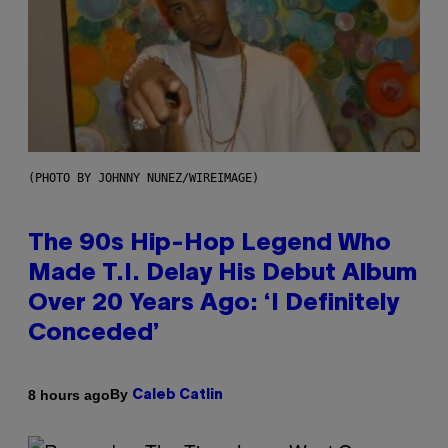
(PHOTO BY JOHNNY NUNEZ/WIREIMAGE)
The 90s Hip-Hop Legend Who
Made T.I. Delay His Debut Album
Over 20 Years Ago: ‘I Definitely
Conceded’
By
8 hours ago
Caleb Catlin