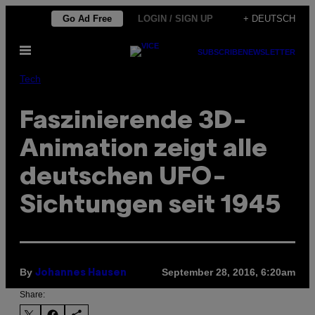
Skip
Go Ad Free
LOGIN / SIGN UP
+ DEUTSCH
to
Open
content
SUBSCRIBE
NEWSLETTER
Menu
Tech
Faszinierende 3D-
Animation zeigt alle
deutschen UFO-
Sichtungen seit 1945
By
September 28, 2016, 6:20am
Johannes Hausen
Share: