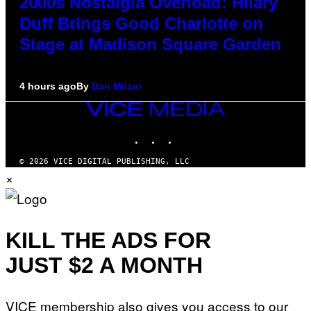
2000s Nostalgia Overload: Hilary
Duff Brings Good Charlotte on
Stage at Madison Square Garden
4 hours ago
By
Dan Milam
VICE
MEDIA
INSTAGRAM
TIKTOK
YOUTUBE
© 2026 VICE DIGITAL PUBLISHING, LLC
×
KILL THE ADS FOR
JUST $2 A MONTH
VICE membership also gives you access to our