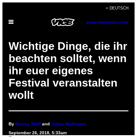
Skip
+ DEUTSCH
to
Open
content
SUBSCRIBE
NEWSLETTER
Menu
Wichtige Dinge, die ihr
beachten solltet, wenn
ihr euer eigenes
Festival veranstalten
wollt
By
Noisey Staff
and
Julius Wußmann
September 26, 2018, 5:33am