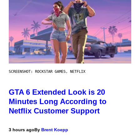
SCREENSHOT: ROCKSTAR GAMES, NETFLIX
GTA 6 Extended Look is 20
Minutes Long According to
Netflix Customer Support
3 hours ago
By
Brent Koepp