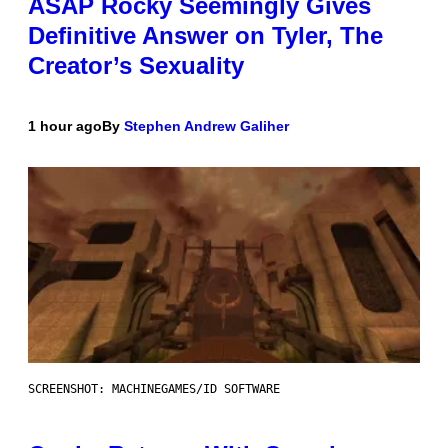
ASAP Rocky Seemingly Gives
Definitive Answer on Tyler, The
Creator’s Sexuality
1 hour ago
By
Stephen Andrew Galiher
SCREENSHOT: MACHINEGAMES/ID SOFTWARE