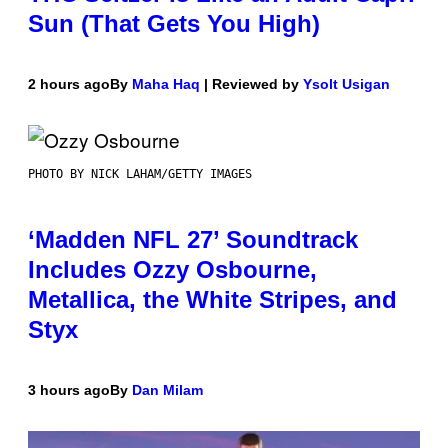
Sun (That Gets You High)
2 hours ago
By
Maha Haq
| Reviewed by
Ysolt Usigan
PHOTO BY NICK LAHAM/GETTY IMAGES
‘Madden NFL 27’ Soundtrack
Includes Ozzy Osbourne,
Metallica, the White Stripes, and
Styx
3 hours ago
By
Dan Milam