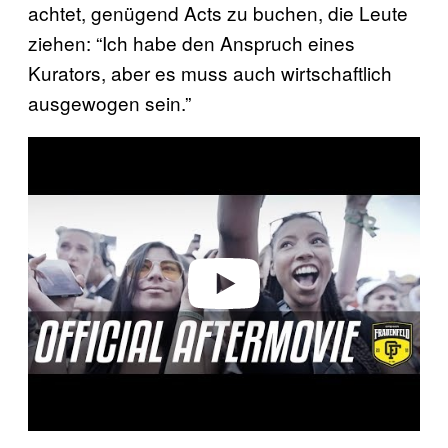
achtet, genügend Acts zu buchen, die Leute
ziehen: “Ich habe den Anspruch eines
Kurators, aber es muss auch wirtschaftlich
ausgewogen sein.”
P
l
a
y
v
i
d
e
o