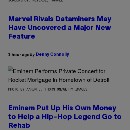
SCREENSHOT: NETEASE, MARVEL
Marvel Rivals Dataminers May
Have Uncovered a Major New
Feature
By
1 hour ago
Denny Connolly
PHOTO BY AARON J. THORNTON/GETTY IMAGES
Eminem Put Up His Own Money
to Help a Hip-Hop Legend Go to
Rehab