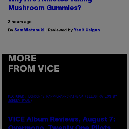
Mushroom Gummies?
2 hours ago
By
| Reviewed by
Sam Watanuki
Ysolt Usigan
MORE
FROM VICE
PICTURED: LONDON'S MAN/WOMAN/CHAINSAW (ILLUSTRATION BY
JOHNNY RYAN)
VICE Album Reviews, August 7:
Overmono, Twenty One Pilots,