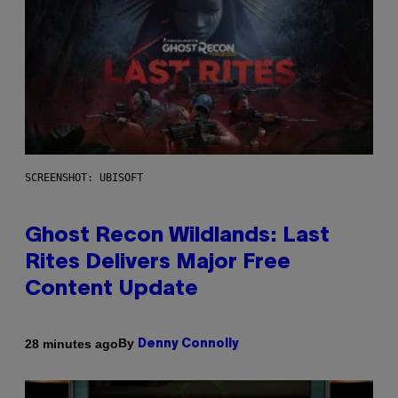
SCREENSHOT: UBISOFT
Ghost Recon Wildlands: Last
Rites Delivers Major Free
Content Update
By
28 minutes ago
Denny Connolly