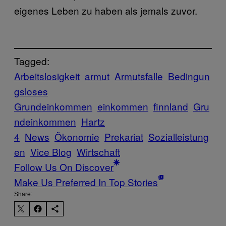
eigenes Leben zu haben als jemals zuvor.
Tagged:
Arbeitslosigkeit
armut
Armutsfalle
Bedingun
gsloses
Grundeinkommen
einkommen
finnland
Gru
ndeinkommen
Hartz
4
News
Ökonomie
Prekariat
Sozialleistung
en
Vice Blog
Wirtschaft
Follow Us On Discover
Make Us Preferred In Top Stories
Share: