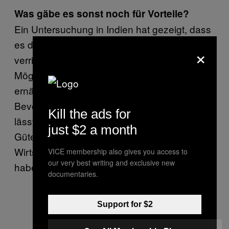
Was gäbe es sonst noch für Vorteile?
Ein Untersuchung in Indien hat gezeigt, dass
es die Kosten des Gesundheitssystems
×
verringern würden, da Menschen die
Möglichkeit bekommen, sich besser zu
ernähren. Wenn man geringverdienenden
Bevölkerungsgruppen mehr Geld zukommen
Kill the ads for
lässt, dann geben sie das für grundlegende
just $2 a month
Güter und Angebote aus, die das
Wirtschaftswachstum stimulieren. Davon
VICE membership also gives you access to
our very best writing and exclusive new
haben letztendlich alle Steuerzahler was.
documentaries.
Support for $2