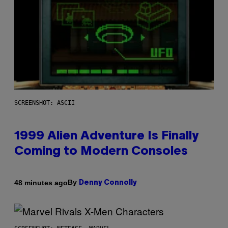
SCREENSHOT: ASCII
1999 Alien Adventure Is Finally
Coming to Modern Consoles
By
48 minutes ago
Denny Connolly