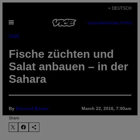
Skip
+ DEUTSCH
to
Open
content
SUBSCRIBE
NEWSLETTER
Menu
Food
Fische züchten und
Salat anbauen – in der
Sahara
By
Edmund Bower
March 22, 2016, 7:00am
Share: