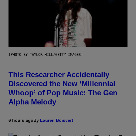
(PHOTO BY TAYLOR HILL/GETTY IMAGES)
This Researcher Accidentally
Discovered the New ‘Millennial
Whoop’ of Pop Music: The Gen
Alpha Melody
6 hours ago
By
Lauren Boisvert