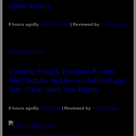
(Deal Alert!)
8 hours ago
By
Sam Watanuki
| Reviewed by
Ysolt Usigan
MAHA HAQ FOR VICE
Cycling Frog’s Tropical Punch
THC Seltzer Is Like an Adult Capri
Sun (That Gets You High)
8 hours ago
By
Maha Haq
| Reviewed by
Ysolt Usigan
PHOTO BY NICK LAHAM/GETTY IMAGES