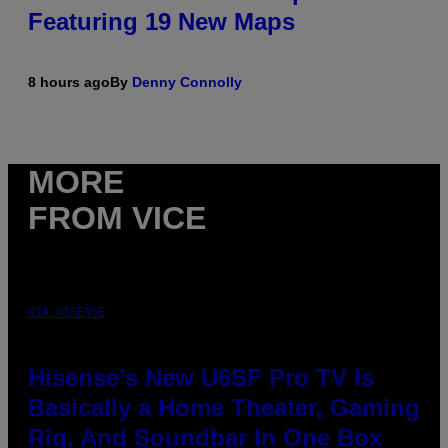
Featuring 19 New Maps
8 hours ago
By
Denny Connolly
MORE
FROM VICE
VIA HISENSE
Hisense’s New U6SF Pro TV Is
Basically a Home Theater, Gaming
Rig, And Soundbar In One Box