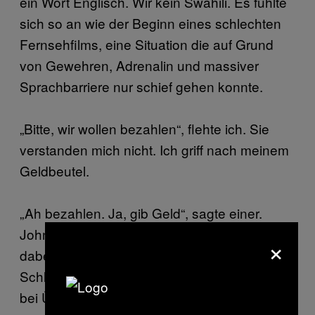
ein Wort Englisch. Wir kein Swahili. Es fühlte
sich so an wie der Beginn eines schlechten
Fernsehfilms, eine Situation die auf Grund
von Gewehren, Adrenalin und massiver
Sprachbarriere nur schief gehen konnte.
„Bitte, wir wollen bezahlen“, flehte ich. Sie
verstanden mich nicht. Ich griff nach meinem
Geldbeutel.
„Ah bezahlen. Ja, gib Geld“, sagte einer.
John schrie immer noch und brachte uns
×
dabei alle in Gefahr. Ich sah schon die
Schlagzeile vor Augen: „Vier Amerikaner Tod
bei Überfall.“ Wie banal.