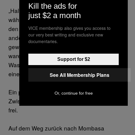
Kill the ads for
„Halt’s Maul, John!“ rief ich mehrmals,
just $2 a month
während ich meinen Geldbeutel leerte und
den Männern 120 Euro aushändigte. Die
VICE membership also gives you access to
our very best writing and exclusive new
anderen machten es mir nach. John musste
documentaries.
gewusst haben, dass es keine Polizisten
waren. Entweder das oder er ist verrückt.
Support for $2
Was wahrscheinlich Bedingung dafür ist,
einen Film in Ostafrika zu drehen.
See All Membership Plans
Ein paar Mal hörte ich noch: „CNN-
Or, continue for free
Zwischenfall“, aber am Ende ließen sie uns
frei.
Auf dem Weg zurück nach Mombasa