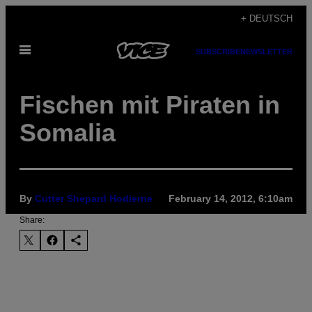
Skip
+ DEUTSCH
to
Open
content
SUBSCRIBE
NEWSLETTER
Menu
Fischen mit Piraten in
Somalia
By
Cutter Shepard Hodierne
February 14, 2012, 6:10am
Share: