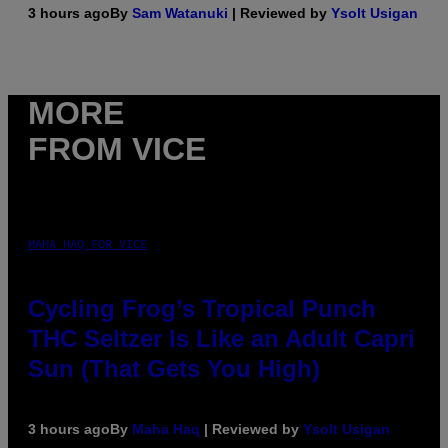
3 hours ago
By
Sam Watanuki
| Reviewed by
Ysolt Usigan
MORE
FROM VICE
MAHA HAQ FOR VICE
Cycling Frog’s Tropical Punch
THC Seltzer Is Like an Adult Capri
Sun (That Gets You High)
3 hours ago
By
Maha Haq
| Reviewed by
Ysolt Usigan