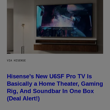
VIA HISENSE
Hisense’s New U6SF Pro TV Is
Basically a Home Theater, Gaming
Rig, And Soundbar In One Box
(Deal Alert!)