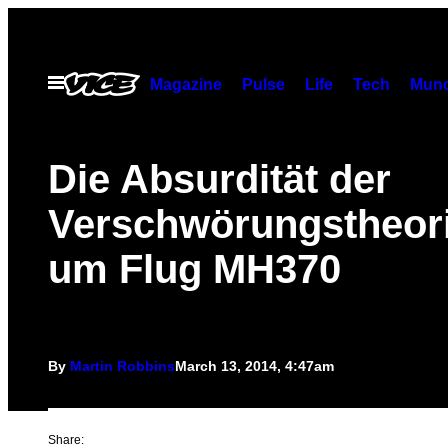
Skip
to
content
Open
Magazine
Pulse
Life
Tech
Munc
Menu
Die Absurdität der
Verschwörungstheor
um Flug MH370
By
Martin Robbins
March 13, 2014, 4:47am
Share: