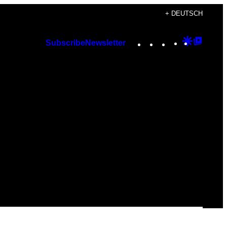
+ DEUTSCH
Instagram
TikTok
YouTube
Google
Googl
Subscribe
Newsletter
Discover
Top
Posts