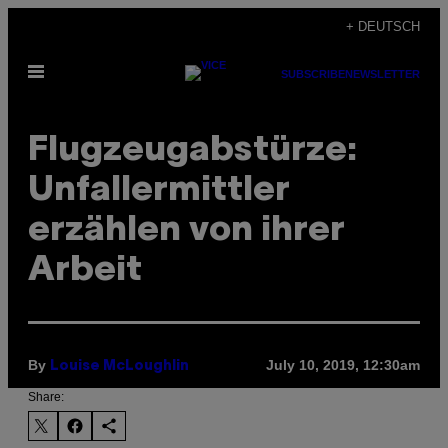
Skip
+ DEUTSCH
to
Open
content
SUBSCRIBE
NEWSLETTER
Menu
Flugzeugabstürze:
Unfallermittler
erzählen von ihrer
Arbeit
By
July 10, 2019, 12:30am
Louise McLoughlin
Share: