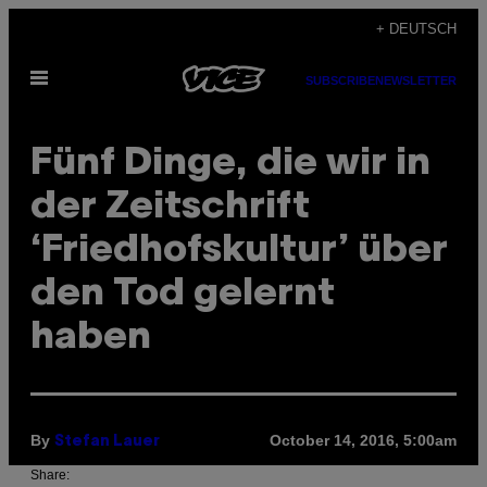
Skip
+ DEUTSCH
to
Open
content
SUBSCRIBE
NEWSLETTER
Menu
Fünf Dinge, die wir in
der Zeitschrift
‘Friedhofskultur’ über
den Tod gelernt
haben
By
October 14, 2016, 5:00am
Stefan Lauer
Share: