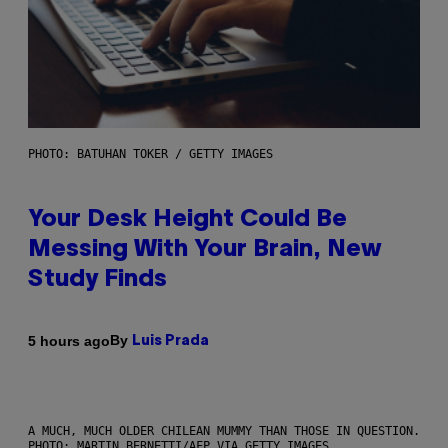
PHOTO: BATUHAN TOKER / GETTY IMAGES
Your Desk Height Could Be
Messing With Your Brain, New
Study Finds
By
5 hours ago
Luis Prada
A MUCH, MUCH OLDER CHILEAN MUMMY THAN THOSE IN QUESTION.
PHOTO: MARTIN BERNETTI/AFP VIA GETTY IMAGES