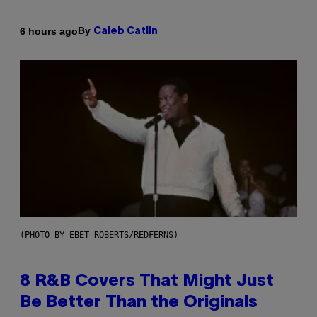
By
6 hours ago
Caleb Catlin
(PHOTO BY EBET ROBERTS/REDFERNS)
8 R&B Covers That Might Just
Be Better Than the Originals