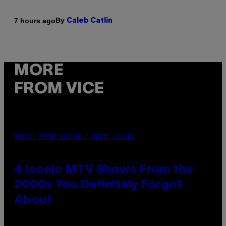
By
7 hours ago
Caleb Catlin
MORE
FROM VICE
PHOTO: PETER KRAMER / GETTY IMAGES
4 Iconic MTV Shows From the
2000s You Definitely Forgot
About