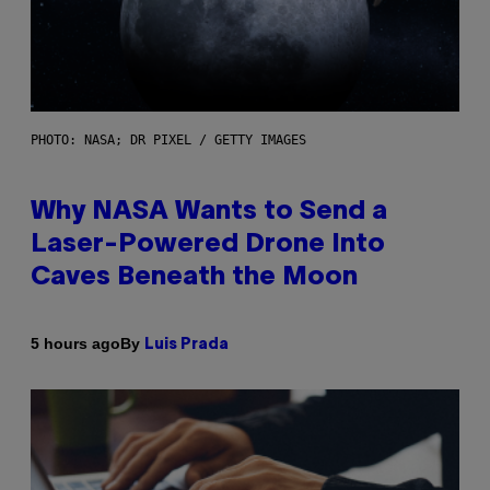
PHOTO: NASA; DR PIXEL / GETTY IMAGES
Why NASA Wants to Send a
Laser-Powered Drone Into
Caves Beneath the Moon
By
5 hours ago
Luis Prada