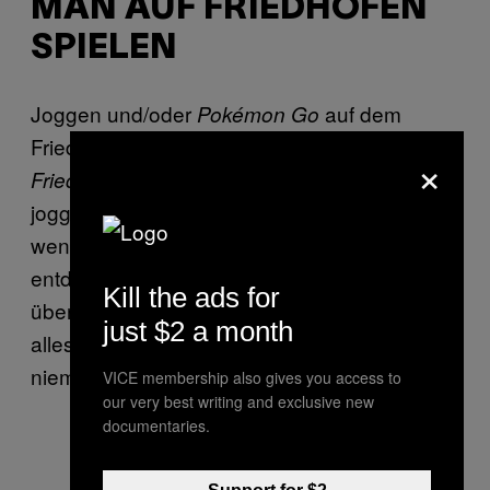
MAN AUF FRIEDHÖFEN
SPIELEN
Joggen und/oder
auf dem
Pokémon Go
Friedhof? Themen, über die man sich bei
×
Gedanken macht. Darf man
Friedhofskultur
joggen oder ist das pietätlos, und was ist,
wenn du ein
Lavados
auf dem Nachbargrab
entdeckst? Die Friedhofsprofis sehen das
Kill the ads for
überraschend entspannt. Grundsätzlich ist
just $2 a month
alles in Ordnung, solange man damit
niemanden stört.
VICE membership also gives you access to
our very best writing and exclusive new
documentaries.