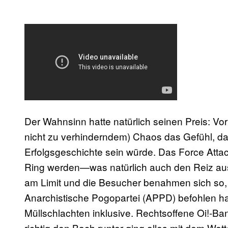
Der Wahnsinn hatte natürlich seinen Preis: Vor
nicht zu verhinderndem) Chaos das Gefühl, das
Erfolgsgeschichte sein würde. Das Force Atta
Ring werden—was natürlich auch den Reiz aus
am Limit und die Besucher benahmen sich so, 
Anarchistische Pogopartei (APPD) befohlen hatt
Müllschlachten inklusive. Rechtsoffene Oi!-Ba
richtig den Bach runter ging alles mit dem W