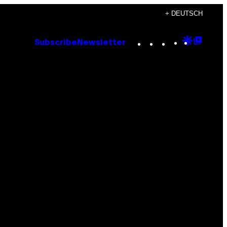
+ DEUTSCH
Instagram
TikTok
YouTube
Google
Goog
Subscribe
Newsletter
Discove
Top
Posts