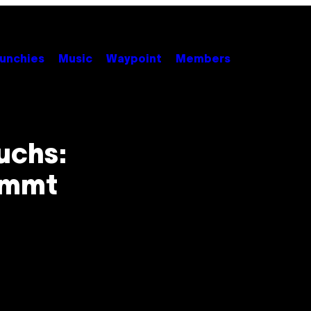
unchies
Music
Waypoint
Members
s
uchs:
ommt