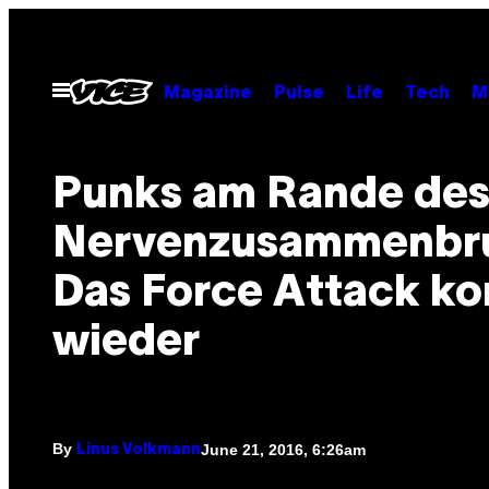
Skip
to
content
Open
Magazine
Pulse
Life
Tech
M
Menu
Punks am Rande de
Nervenzusammenbr
Das Force Attack k
wieder
By
June 21, 2016, 6:26am
Linus Volkmann