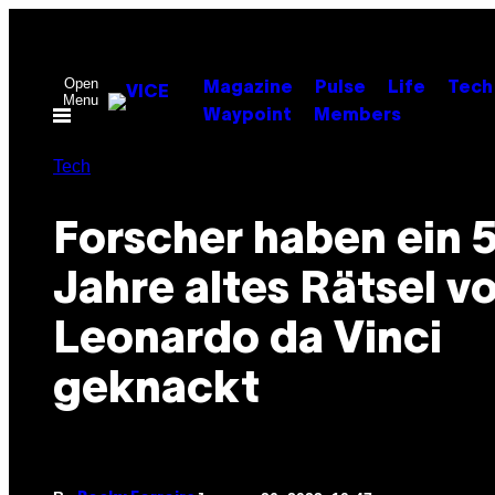
Skip
to
content
Open
Magazine
Pulse
Life
Tech
Menu
Waypoint
Members
Tech
Forscher haben ein 
Jahre altes Rätsel v
Leonardo da Vinci
geknackt