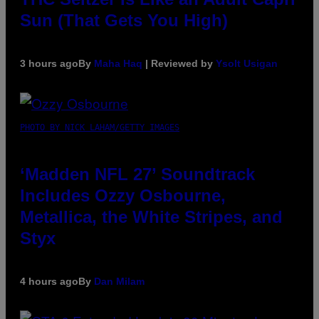
Sun (That Gets You High)
3 hours ago
By
Maha Haq
| Reviewed by
Ysolt Usigan
PHOTO BY NICK LAHAM/GETTY IMAGES
‘Madden NFL 27’ Soundtrack
Includes Ozzy Osbourne,
Metallica, the White Stripes, and
Styx
4 hours ago
By
Dan Milam