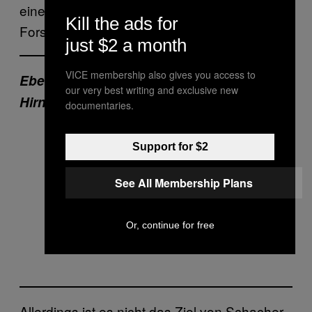
einen Brief abschicken möchte, so die
Kill the ads for
Forscher.
just $2 a month
VICE membership also gives you access to
Ebenfalls bei Motherboard: DIY
our very best writing and exclusive new
Hirnschock-Therapie
documentaries.
Support for $2
See All Membership Plans
Or, continue for free
Allerdings ist es nicht das Ziel von Schacher