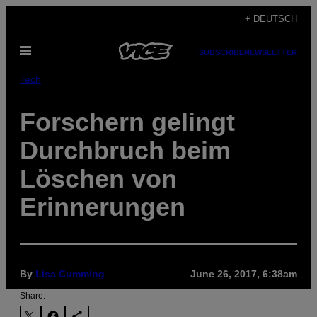
Skip
+ DEUTSCH
to
Open
content
SUBSCRIBE
NEWSLETTER
Menu
Tech
Forschern gelingt
Durchbruch beim
Löschen von
Erinnerungen
By
Lisa Cumming
June 26, 2017, 6:38am
Share: