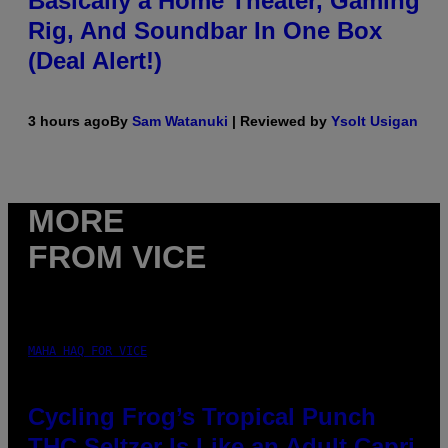
Basically a Home Theater, Gaming
Rig, And Soundbar In One Box
(Deal Alert!)
3 hours ago
By
Sam Watanuki
| Reviewed by
Ysolt Usigan
MORE
FROM VICE
MAHA HAQ FOR VICE
Cycling Frog’s Tropical Punch
THC Seltzer Is Like an Adult Capri