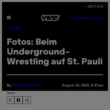
Skip
+ DEUTSCH
to
Open
content
SUBSCRIBE
NEWSLETTER
Menu
Popkultur
Fotos: Beim
Underground-
Wrestling auf St. Pauli
By
August 16, 2022, 8:37am
Alexandra Theis
Share: