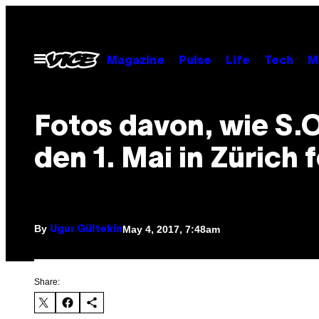
Skip
to
content
Open
Magazine
Pulse
Life
Tech
M
Menu
Fotos davon, wie S.
den 1. Mai in Zürich 
By
May 4, 2017, 7:48am
Ugur Gültekin
Share: