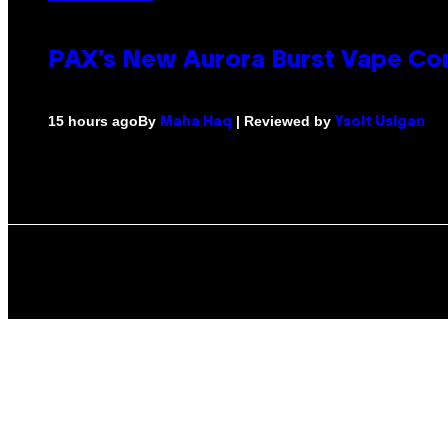
PAX’s New Aurora Burst Vape Co
By
| Reviewed by
15 hours ago
Maha Haq
Ysolt Usigan