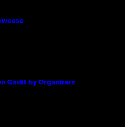
howcase
en Gaslit by Organizers