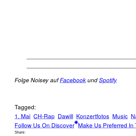
________________________________
________________________________
Folge Noisey auf
Facebook
und
Spotify
Tagged:
1. Mai
CH-Rap
Dawill
Konzertfotos
Music
N
Follow Us On Discover
Make Us Preferred In 
Share: