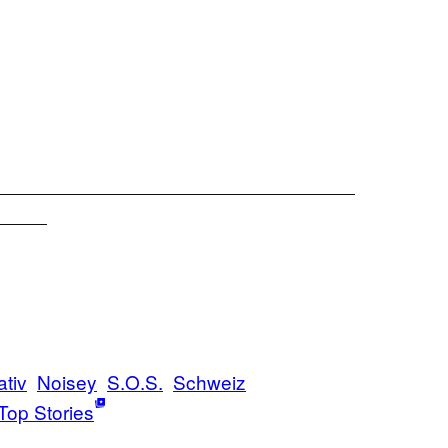
_________________________________
_____
ativ
Noisey
S.O.S.
Schweiz
Top Stories