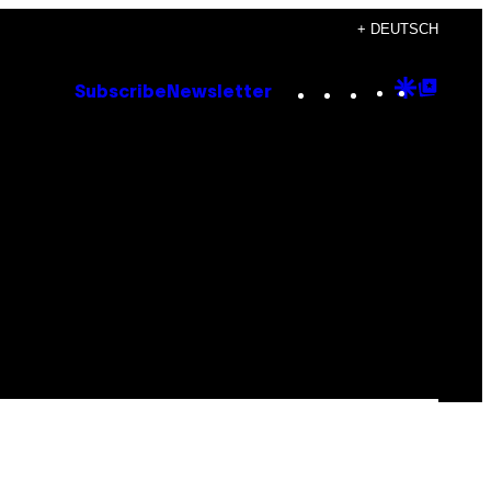
+ DEUTSCH
Instagram
TikTok
YouTube
Google
Goog
Subscribe
Newsletter
Discove
Top
Posts