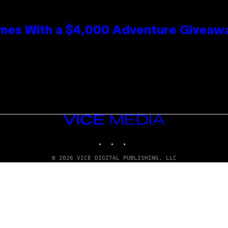
mes With a $4,000 Adventure Giveaw
VICE
MEDIA
INSTAGRAM
TIKTOK
YOUTUBE
© 2026 VICE DIGITAL PUBLISHING, LLC