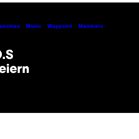
unchies
Music
Waypoint
Members
O.S
feiern