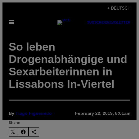
Skip
+ DEUTSCH
to
Open
SUBSCRIBE
NEWSLETTER
content
Menu
So leben
Drogenabhängige und
Sexarbeiterinnen in
Lissabons In-Viertel
By
Tiago Figueiredo
February 22, 2019, 8:01am
Share: