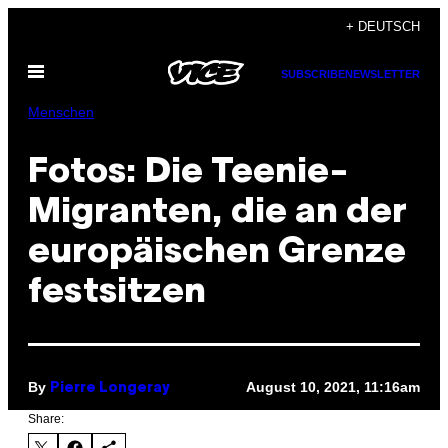
Skip
+ DEUTSCH
to
Open
content
SUBSCRIBE
NEWSLETTER
Menu
Menschen
Fotos: Die Teenie-
Migranten, die an der
europäischen Grenze
festsitzen
By
August 10, 2021, 11:16am
Pierre Longeray
Share: