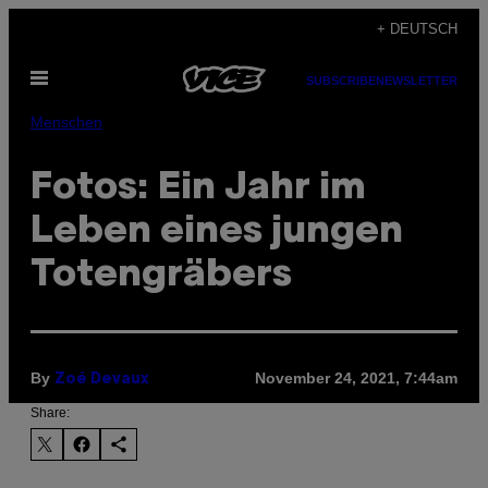
Skip
+ DEUTSCH
to
Open
content
SUBSCRIBE
NEWSLETTER
Menu
Menschen
Fotos: Ein Jahr im
Leben eines jungen
Totengräbers
By
November 24, 2021, 7:44am
Zoé Devaux
Share: