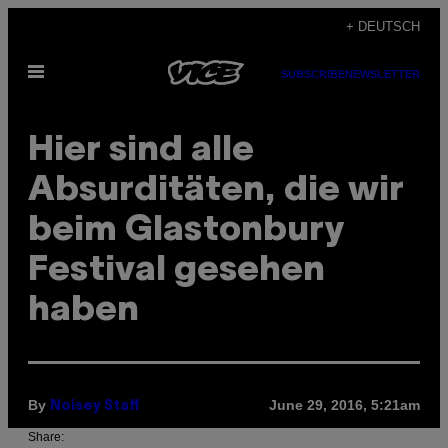
Skip
+ DEUTSCH
to
Open
content
SUBSCRIBE
NEWSLETTER
Menu
Hier sind alle
Absurditäten, die wir
beim Glastonbury
Festival gesehen
haben
By
June 29, 2016, 5:21am
Noisey Staff
Share: