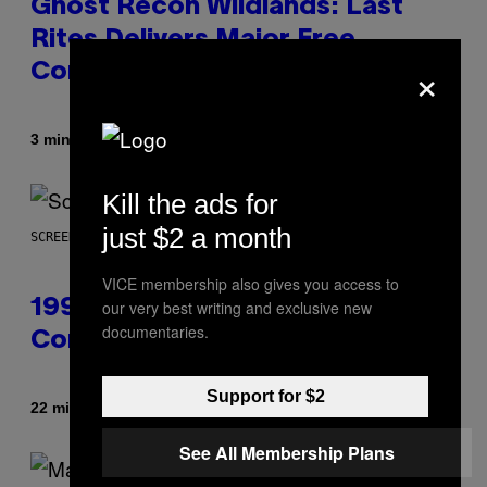
Ghost Recon Wildlands: Last
Rites Delivers Major Free
×
Content Update
By
3 minutes ago
Denny Connolly
Kill the ads for
just $2 a month
SCREENSHOT: ASCII
VICE membership also gives you access to
our very best writing and exclusive new
1999 Alien Adventure Is Finally
documentaries.
Coming to Modern Consoles
Support for $2
By
22 minutes ago
Denny Connolly
See All Membership Plans