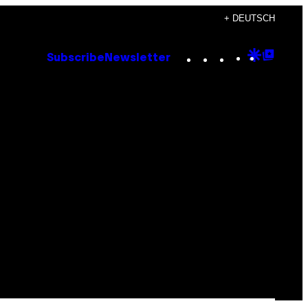
+ DEUTSCH
Instagram
TikTok
YouTube
Google
Goog
Subscribe
Newsletter
Discove
Top
Posts