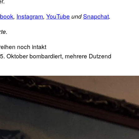
r.
book
Instagram
YouTube
Snapchat
,
,
und
.
te.
5. Oktober bombardiert, mehrere Dutzend