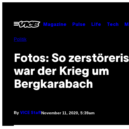
Skip
to
content
Open
Magazine
Pulse
Life
Tech
M
Menu
Politik
Fotos: So zerstöreri
war der Krieg um
Bergkarabach
By
November 11, 2020, 5:39am
VICE Staff