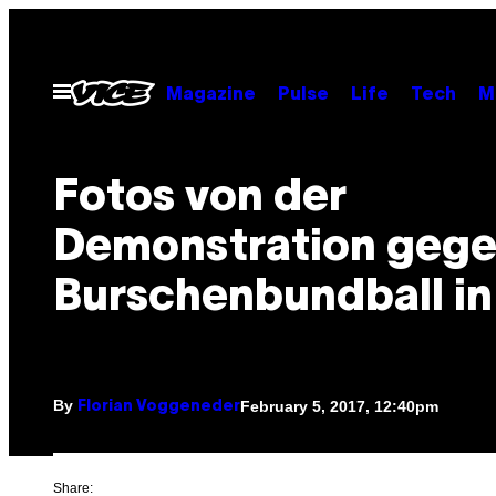
Skip
to
content
Open
Magazine
Pulse
Life
Tech
M
Menu
Fotos von der
Demonstration gege
Burschenbundball in
By
February 5, 2017, 12:40pm
Florian Voggeneder
Share: