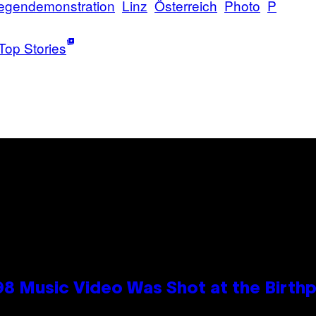
egendemonstration
Linz
Österreich
Photo
P
Top Stories
98 Music Video Was Shot at the Birthp