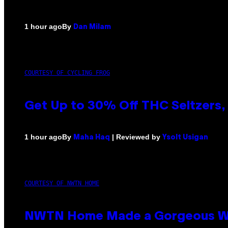
By
1 hour ago
Dan Milam
COURTESY OF CYCLING FROG
Get Up to 30% Off THC Seltzers, 
By
| Reviewed by
1 hour ago
Maha Haq
Ysolt Usigan
COURTESY OF NWTN HOME
NWTN Home Made a Gorgeous Weed 