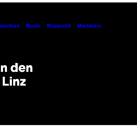
unchies
Music
Waypoint
Members
n den
 Linz