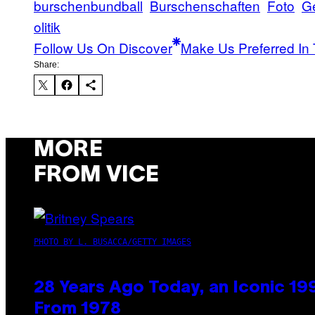
burschenbundball
Burschenschaften
Foto
G
olitik
Follow Us On Discover
Make Us Preferred In 
Share:
MORE
FROM VICE
PHOTO BY L. BUSACCA/GETTY IMAGES
28 Years Ago Today, an Iconic 19
From 1978