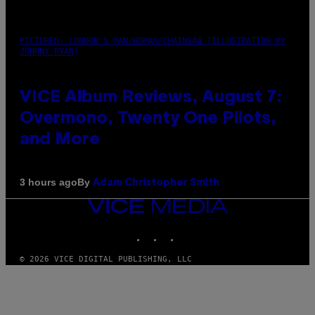
PICTURED: LONDON'S MAN/WOMAN/CHAINSAW (ILLUSTRATION BY
JOHNNY RYAN)
VICE Album Reviews, August 7:
Overmono, Twenty One Pilots,
and More
By
3 hours ago
Adam Christopher Smith
VICE
MEDIA
INSTAGRAM
TIKTOK
YOUTUBE
© 2026 VICE DIGITAL PUBLISHING, LLC