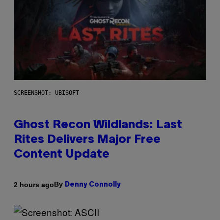
SCREENSHOT: UBISOFT
Ghost Recon Wildlands: Last
Rites Delivers Major Free
Content Update
By
2 hours ago
Denny Connolly