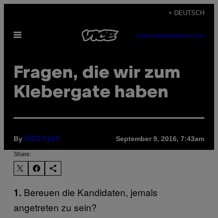
Skip
+ DEUTSCH
to
Open
content
SUBSCRIBE
NEWSLETTER
Menu
Fragen, die wir zum
Klebergate haben
By
September 9, 2016, 7:43am
VICE Staff
Share:
Bereuen die Kandidaten, jemals
1.
angetreten zu sein?