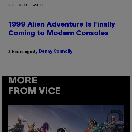
SCREENSHOT: ASCII
1999 Alien Adventure Is Finally
Coming to Modern Consoles
By
2 hours ago
Denny Connolly
MORE
FROM VICE