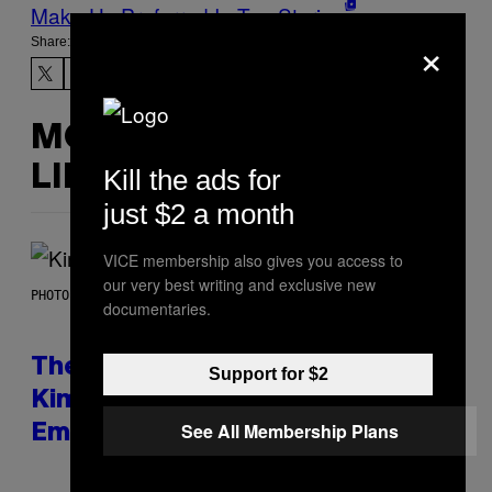
Make Us Preferred In Top Stories
×
Share:
MORE
LIKE THIS
Kill the ads for
just $2 a month
VICE membership also gives you access to
our very best writing and exclusive new
PHOTO BY JEFF KRAVITZ/FILMMAGIC
documentaries.
The Set of Lyrics That Still Give
Support for $2
Kim Deal Firsthand
See All Membership Plans
Embarrassment Decades Later