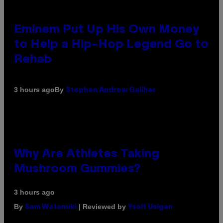
Eminem Put Up His Own Money
to Help a Hip-Hop Legend Go to
Rehab
By
3 hours ago
Stephen Andrew Galiher
Why Are Athletes Taking
Mushroom Gummies?
3 hours ago
By
| Reviewed by
Sam Watanuki
Ysolt Usigan